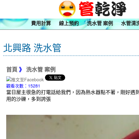
費用計算
線上預約
洗水管 案例
水管清
北興路 洗水管
首頁
》
洗水管 案例
觀看次數：15281
當日屋主很急的打電話給我們，因為熱水器點不著，剛好遇
用的沙礫，多到誇張