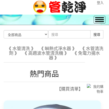
登入
《
水管清洗
》 《
瞬熱式淨水器
》 《
水管清洗
劑
》 《
高週波水管清洗機
》 《
免電力揚水
器
》
熱門商品
【購買清單】