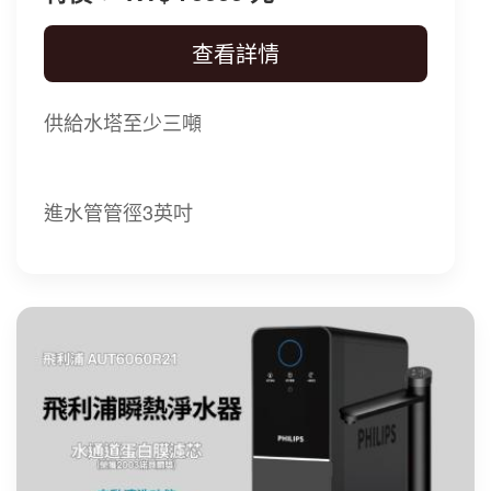
查看詳情
供給水塔至少三噸
進水管管徑3英吋