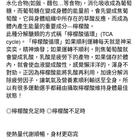
水化合物(如飯、麵包…等食物)，消化吸收成為葡萄
糖，而葡萄糖在變成身體的能量前，會先變成焦葡
萄酸，它與身體組織中所存在的草酸反應，而成為
體內產生能量的重要成分---檸檬酸。
此種分解醣類的方式稱「檸檬酸循環」(TCA
cycle)。「檸檬酸循環」如果順利運轉每天就是神采
奕奕，精神煥發；如果運轉不順利，則焦葡萄酸就
會變成乳酸，乳酸是疲勞下的產物，如果儲存於體
內，就會使血液變成酸性，感覺懶洋洋的，渾身不
對勁。正因為檸檬酸能將乳酸再利用，加速分解消
除疲勞因子，讓氧氣及營養素順利輸送至全身，所
以有很多運動選手都藉由攝取檸檬酸維持身體最佳
狀態！
◎檸檬酸充足時 ◎檸檬酸不足時
使熱量代謝順暢，身材更窈窕