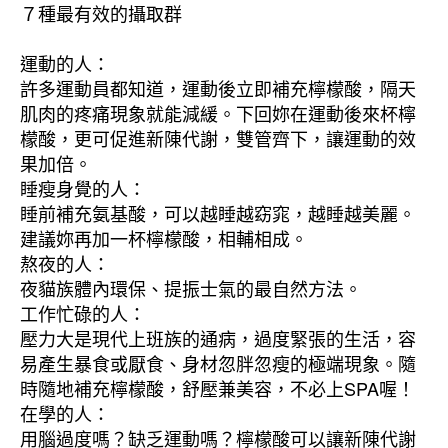
７種最有效的攝取群
運動的人：
許多運動員都知道，運動後立即補充檸檬酸，隔天
肌肉的疼痛現象就能減緩。下回妳在運動後來杯檸
檬酸，更可促進新陳代謝，雙管齊下，讓運動的效
果加倍。
睡瘦身覺的人：
睡前補充氨基酸，可以越睡越窈窕，越睡越美麗。
建議妳再加一杯檸檬酸，相輔相成。
熬夜的人：
夜貓族體內環保、提振士氣的最自然方法。
工作忙碌的人：
壓力大是現代上班族的通病，過度緊張的生活，容
易產生暴食或厭食、身材忽胖忽瘦的極端現象。隨
時隨地補充檸檬酸，舒壓兼美容，不必上SPA喔！
在學的人：
用腦過度嗎？缺乏運動嗎？檸檬酸可以讓新陳代謝