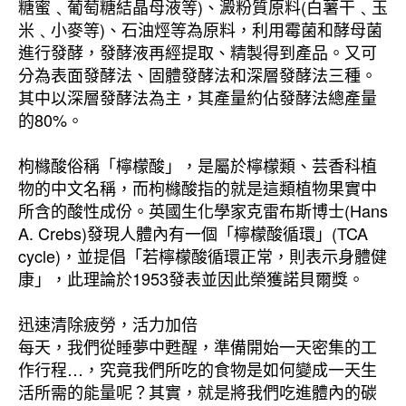
糖蜜﹑葡萄糖結晶母液等)、澱粉質原料(白薯干﹑玉
米﹑小麥等)、石油烴等為原料，利用霉菌和酵母菌
進行發酵，發酵液再經提取、精製得到產品。又可
分為表面發酵法、固體發酵法和深層發酵法三種。
其中以深層發酵法為主，其產量約佔發酵法總產量
的80%。
枸櫞酸俗稱「檸檬酸」，是屬於檸檬類、芸香科植
物的中文名稱，而枸櫞酸指的就是這類植物果實中
所含的酸性成份。英國生化學家克雷布斯博士(Hans
A. Crebs)發現人體內有一個「檸檬酸循環」(TCA
cycle)，並提倡「若檸檬酸循環正常，則表示身體健
康」，此理論於1953發表並因此榮獲諾貝爾獎。
迅速清除疲勞，活力加倍
每天，我們從睡夢中甦醒，準備開始一天密集的工
作行程…，究竟我們所吃的食物是如何變成一天生
活所需的能量呢？其實，就是將我們吃進體內的碳