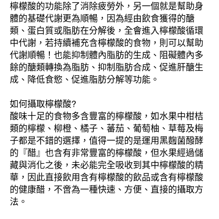
檸檬酸的功能除了消除疲勞外，另一個就是幫助身
體的基礎代謝更為順暢，因為經由飲食獲得的醣
類、蛋白質或脂肪在分解後，全會進入檸檬酸循環
中代謝，若持續補充含檸檬酸的食物，則可以幫助
代謝順暢！也能抑制體內脂肪的生成、阻礙體內多
餘的醣類轉換為脂肪、抑制脂肪合成、促進肝醣生
成、降低食慾、促進脂肪分解等功能。
如何攝取檸檬酸?
酸味十足的食物多含豐富的檸檬酸，如水果中柑桔
類的檸檬、柳橙、橘子、蕃茄、葡萄柚、草莓及梅
子都是不錯的選擇，值得一提的是運用黑麴菌醱酵
的『醋』也含有非常豐富的檸檬酸，但水果經過儲
藏與消化之後，未必能完全吸收到其中檸檬酸的精
華，因此直接飲用含有檸檬酸的飲品或含有檸檬酸
的健康醋，不啻為一種快速、方便、直接的攝取方
法。