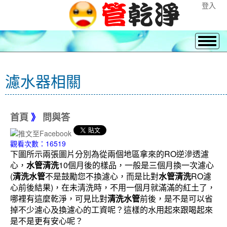
登入
濾水器相關
首頁
》
問與答
觀看次數：16519
下圖所示兩張圖片分別為從兩個地區拿來的RO逆滲透濾
心，
水管清洗
10個月後的樣品，一般是三個月換一次濾心
(
清洗水管
不是鼓勵您不換濾心，而是比對
水管清洗
RO濾
心前後結果)，在未清洗時，不用一個月就滿滿的紅土了，
哪裡有這麼乾淨，可見比對
清洗水管
前後，是不是可以省
掉不少濾心及換濾心的工資呢？這樣的水用起來跟喝起來
是不是更有安心呢？