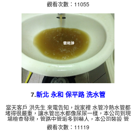
過濾，雜質都卡在水管裡面，本公司架設 管路清洗
觀看次數：11055
機 ，開始 清洗水管 ，髒水及雜質不斷從水龍頭噴
出，如下影片，洗水管 時髒水出水約一個多小時，
水槽及地上都留下一堆東西，如下圖，客戶 曾小姐
看到都傻了， 水管清洗 約三個小時後，水管總算洗
乾淨，客戶 曾小姐 很高興，終於有水可以用了。 清
洗水管, 水管清洗, 洗水管, 熱水管堵塞, 熱水忽冷...
7.
新北 永和 保平路 洗水管
當天客戶 洪先生 來電告知，說家裡 水管冷熱水管都
堵得很嚴重，讓水管出水都像尿尿一樣，本公司到現
場檢查發現，管路中管垢多到嚇人，本公司裝設 管
路清洗機 ，開始 清洗水管 ，綠水從水龍頭不斷噴
觀看次數：11119
出，如下影片，洗水管 時綠水出水約幾十分鐘，水