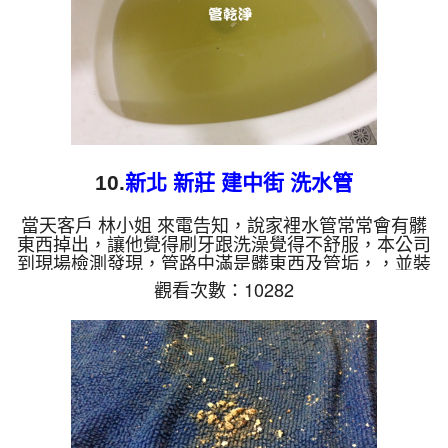
10.
新北 新莊 建中街 洗水管
當天客戶 林小姐 來電告知，說家裡水管常常會有髒
東西掉出，讓他覺得刷牙跟洗澡覺得不舒服，本公司
到現場檢測發現，管路中滿是髒東西及管垢，，並裝
設 管路清洗機 ，開始 清洗水管 ，塊狀異物及髒水一
觀看次數：10282
直從水龍頭噴出來，如下影片，洗水管 時塊狀異物
一直出現，約幾十分鐘，客戶嚇了一跳， 水管清洗
約兩個小時後，水管總算洗乾淨，客戶 林小姐 才放
心，終於可安心用水了。 清洗水管, 水管清洗, 洗水
管, 熱水管堵塞, 熱水忽冷忽熱 ...