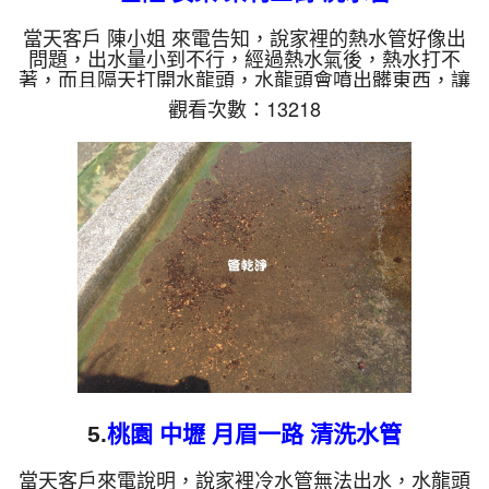
當天客戶 陳小姐 來電告知，說家裡的熱水管好像出
問題，出水量小到不行，經過熱水氣後，熱水打不
著，而且隔天打開水龍頭，水龍頭會噴出髒東西，讓
她覺得洗澡刷牙噁心不已，本公司到現場檢測，才剛
觀看次數：13218
拆下水龍頭就出現密密麻麻的管垢，讓客戶 陳小姐
看了下一跳，本公司架設 管路清洗機 ，開始 清洗水
管 ，鏽水及雜質一直從水龍頭噴出，如下影片，洗
水管 時鏽水出水約半個小時， 水管清洗 約兩個小時
後，水管總算洗乾淨，客戶 陳小姐 高興的說，終於
能放心用水了。 清洗水管, 水管清洗, 洗...
5.
桃園 中壢 月眉一路 清洗水管
當天客戶來電說明，說家裡冷水管無法出水，水龍頭