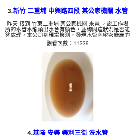
3.
新竹 二重埔 中興路四段 某公家機關 水管
清洗
昨天 接到 竹東二重埔 某公家機關 來電 ，說工作場
所的水管水龍頭出水會有顏色，並詢問這狀況是否能
夠處理，本公司到現場檢測，發現水管內密密麻麻的
管垢，本公司架設 管路清洗機 ，開始 清洗水管 ，鏽
觀看次數：11228
水及雜質從水龍頭噴出，如下影片，洗水管 時鏽水
出水約十幾小時，如下圖及影片， 水管清洗 約兩個
小時後，水管總算洗乾淨，客戶終於能放心用水，洗
完水管 剛回到公司，就收到 該公家機關的感謝簡
訊，如下圖，讓本公司覺得 揪感心。 清洗水管, 水
管清洗, 洗水管, 熱水管堵塞, 熱...
4.
基隆 安樂 樂利三街 洗水管