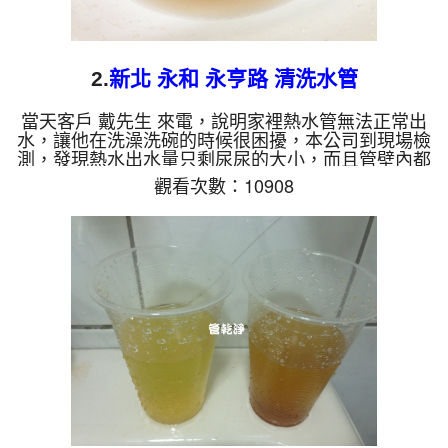
2.
新北 永和 永亨路 清洗水管
當天客戶 戴先生 來電，說明家裡熱水管無法正常出
水，讓他在洗澡洗碗的時候很困擾，本公司到現場檢
測，發現熱水出水量只剩尿尿的大小，而且管壁內都
是鐵鏽，本公司架設 管路清洗機 ，開始 清洗水管 ，
觀看次數：10908
異物一直從水龍頭噴出，如下影片及圖片，洗水管
時鏽水出水約十幾分鐘， 水管清洗 約兩個小時後，
水管洗乾淨且水量也出水正常，客戶 戴先生 終於好
好的洗碗洗澡了。 清洗水管, 水管清洗, 洗水管, 熱水
管堵塞, 熱水忽冷忽熱 ...