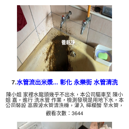
看起來就像是挖到石油，六個多小時後，出水量恢復
正常了。 如是自來水，如水管老化，會產生鐵鏽跟
泥沙堆積，洗出來的水就會是咖啡色，地下水含有氧
化錳，管壁上會結成黑色管垢，洗出來的水會跟石油
一樣黑，有些洗出綠色的水，是因為裡面有銅的物
質，生鏽產生銅綠，如...
7.
水管流出米漿... 彰化 永樂街 水管清洗
陳小姐 家裡水龍頭幾乎不出水，本公司驅車至 陳小
姐 嘉，進行 洗水管 作業，檢測發現是用地下水，本
公司裝設 高周波水管清洗機，灌入 檸檬酸 至水管，
等了約15分，開啟 水管清洗機 ，啟動 螺旋波 模式，
觀看次數：3644
本來不出水，一洗就流出黑水，突然流出濃郁的米
漿，四個多小時後，出水量恢復正常了。 如是自來
水，如水管老化，會產生鐵鏽跟泥沙堆積，洗出來的