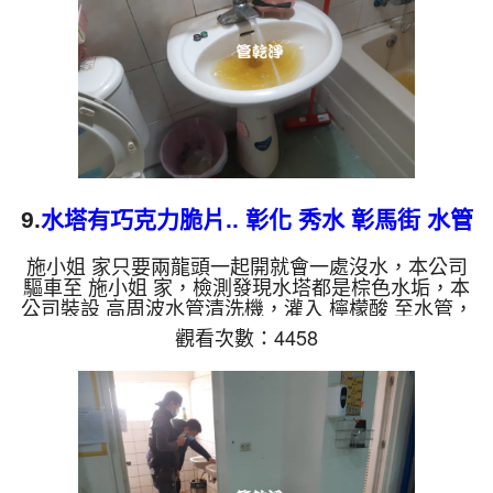
為裡面有銅的物質，生鏽產生銅綠，如是藍色的水，
是因為水龍頭合金的養化造...
9.
水塔有巧克力脆片.. 彰化 秀水 彰馬街 水管
清洗
施小姐 家只要兩龍頭一起開就會一處沒水，本公司
驅車至 施小姐 家，檢測發現水塔都是棕色水垢，本
公司裝設 高周波水管清洗機，灌入 檸檬酸 至水管，
等了約15分，開啟 水管清洗機 ，啟動 螺旋波 模式，
觀看次數：4458
一洗就出黃色髒水，一下變成了深綠色，水塔流出巧
克力脆片，四個多小時後，出水量恢復了。 如是自
來水，如水管老化，會產生鐵鏽跟泥沙堆積，洗出來
的水就會是咖啡色，地下水含有氧化錳，管壁上會結
成黑色管垢，洗出來的水會跟石油一樣黑，有些洗出
綠色的水，是因為裡面有銅的物質，生鏽產生銅綠，
如是藍色的水，是因為...