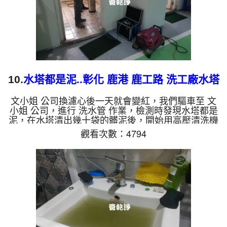
10.
水塔都是泥..彰化 鹿港 鹿工路 洗工廠水塔
水管
文小姐 公司換濾心後一天就會變紅，我們驅車至 文
小姐 公司，進行 洗水管 作業，檢測時發現水塔都是
泥，在水塔清出幾十袋的髒泥後，開始用高壓清洗機
洗水塔，在裝設 高周波水管清洗機，灌入 檸檬酸 至
觀看次數：4794
水管，等了約10分，開啟 水管清洗機 ，啟動 螺旋
波 模式，洗水管流出黃色髒水，歷時八個小時，水
塔水管都洗乾淨了。 如是自來水，如水管老化，會
產生鐵鏽跟泥沙堆積，洗出來的水就會是咖啡色，地
下水含有氧化錳，管壁上會結成黑色管垢，洗出來的
水會跟石油一樣黑，有些洗出綠色的水，是因為裡面
有銅的物質，生鏽產生...