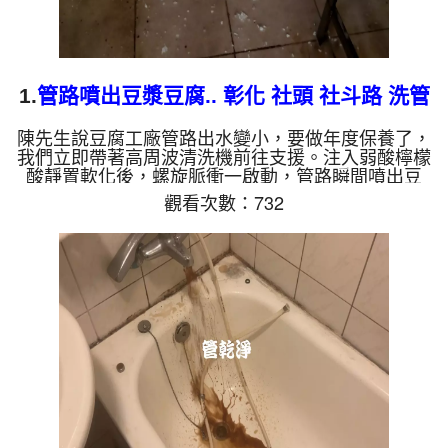
1.
管路噴出豆漿豆腐.. 彰化 社頭 社斗路 洗管
路
陳先生說豆腐工廠管路出水變小，要做年度保養了，
我們立即帶著高周波清洗機前往支援。注入弱酸檸檬
酸靜置軟化後，螺旋脈衝一啟動，管路瞬間噴出豆
漿！忽然掉出白色豆腐，不一會又掉出黑色異物，越
觀看次數：732
來越多，六個多小時後，出水變乾淨出水量也變大
了。 為什麼水管需要定期「大掃除」？ 單靠水壓帶
不走管壁陳年汙垢。不同的水質顏色，反映了不同的
居家隱患： 棕色（鐵鏽）： 管線老化徵兆。 黑色
（氧化錳）： 常見於地下水源。 綠色（銅綠）： 銅
合金接頭氧化。 ...