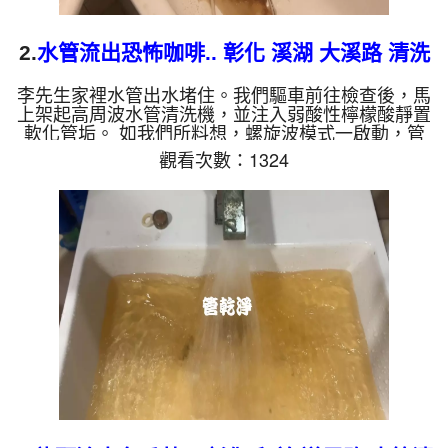
2.
水管流出恐怖咖啡.. 彰化 溪湖 大溪路 清洗
水管
李先生家裡水管出水堵住。我們驅車前往檢查後，馬
上架起高周波水管清洗機，並注入弱酸性檸檬酸靜置
軟化管垢。 如我們所料想，螺旋波模式一啟動，管
路噴出髒水，瞬間變成的「咖啡液」！這就是長年累
觀看次數：1324
積在管壁的泥沙與鐵鏽。經過兩個小時的奮鬥，出水
終於變乾淨，出水量也變大了。 為什麼水管需要定
期「大掃除」？ 管壁髒汙靠一般水壓難以清除，不
同的水質也會產生不同的「色彩反應」： 咖啡色
（鐵鏽/泥沙）： 常見於自來水管線老化。 石油黑
（氧化錳）： 抽取地下水常見的黑色管垢。 綠色/
藍...