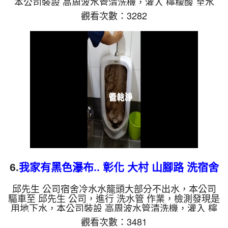
本公司裝設 高周波水管清洗機，灌入 檸檬酸 至水
管，等了約15分，開啟 水管清洗機 ，啟動 螺旋波 模
觀看次數：3282
式，一洗水管就流出牛奶，四個多小時後，出水量也
變大出水也沒味道了。 如是自來水，如水管老化，
會產生鐵鏽跟泥沙堆積，洗出來的水就會是咖啡色，
地下水含有氧化錳，管壁上會結成黑色管垢，洗出來
的水會跟石油一樣黑，有些洗出綠色的水，是因為裡
面有銅的物質，生鏽產生銅綠，如是藍色的水，是因
為水龍頭合金的養化...
6.
我家有黑色瀑布.. 彰化 大村 山腳路 洗宿舍
管路
邱先生 公司宿舍冷水水龍頭大部分不出水，本公司
驅車至 邱先生 公司，進行 洗水管 作業，檢測發現是
用地下水，本公司裝設 高周波水管清洗機，灌入 檸
檬酸 至水管，等了約15分，開啟 水管清洗機 ，啟動
觀看次數：3481
螺旋波 模式，本來不出水，一洗就流出黑色瀑布，