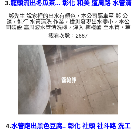
3.
龍頭流出冬瓜茶... 彰化 和美 道周路 水管清
洗
鄭先生 說家裡的出水有顏色，本公司驅車至 鄭 公
館，進行 水管清洗 作業，檢測發現出水變小，本公
司裝設 高周波水管清洗機，灌入 檸檬酸 至水管，等
了約15分，開啟 水管清洗機 ，啟動 螺旋波 模式，一
觀看次數：2687
開始就噴出髒水，還帶出一堆小豆子，突然顏色變
深，就像冬瓜茶一般，兩個多小時後，出水量乾淨出
水量也變大了。 如是自來水，如水管老化，會產生
鐵鏽跟泥沙堆積，洗出來的水就會是咖啡色，地下水
含有氧化錳，管壁上會結成黑色管垢，洗出來的水會
跟石油一樣黑，有些洗出綠色的水，是因為裡面有銅
的物質，生鏽產生銅綠...
4.
水管跑出黑色豆腐.. 彰化 社頭 社斗路 洗工