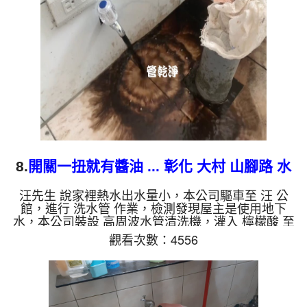
水就會是咖啡色，地下水含有氧化錳，管壁上會結成
黑色管垢，洗出來的水會跟石油一樣黑，有些洗出綠
色的水，是因為裡面有銅的物質，生鏽產生銅綠，如
是藍色的水，是因為...
8.
開關一扭就有醬油 ... 彰化 大村 山腳路 水
管清洗
汪先生 說家裡熱水出水量小，本公司驅車至 汪 公
館，進行 洗水管 作業，檢測發現屋主是使用地下
水，本公司裝設 高周波水管清洗機，灌入 檸檬酸 至
水管，等了約15分，開啟 水管清洗機 ，啟動 螺旋
觀看次數：4556
波 模式，一洗就流出髒水，突然變成了醬油，四個
多小時後，出水量恢復了。 如是自來水，如水管老
化，會產生鐵鏽跟泥沙堆積，洗出來的水就會是咖啡
色，地下水含有氧化錳，管壁上會結成黑色管垢，洗
出來的水會跟石油一樣黑，有些洗出綠色的水，是因