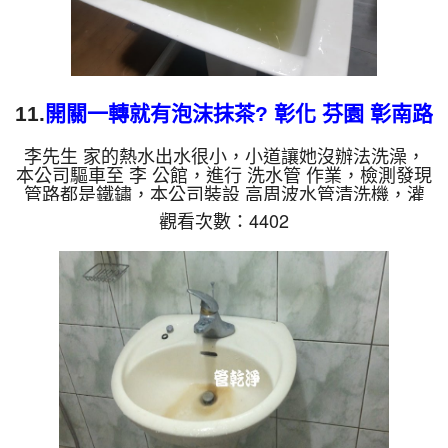
11.
開關一轉就有泡沫抹茶? 彰化 芬園 彰南路
洗水管
李先生 家的熱水出水很小，小道讓她沒辦法洗澡，
本公司驅車至 李 公館，進行 洗水管 作業，檢測發現
管路都是鐵鏽，本公司裝設 高周波水管清洗機，灌
入 檸檬酸 至水管，等了約15分，開啟 水管清洗機 ，
觀看次數：4402
啟動 螺旋波 模式，一開始就洗出多種顏色髒水，就
像是一杯杯的免費的泡沫抹茶，三個多小時後，熱水
出水量恢復了。 如是自來水，如水管老化，會產生
鐵鏽跟泥沙堆積，洗出來的水就會是咖啡色，地下水
含有氧化錳，管壁上會結成黑色管垢，洗出來的水會
跟石油一樣黑，有些洗出綠色的水，是因為裡面有銅
的物質，生鏽產生銅...