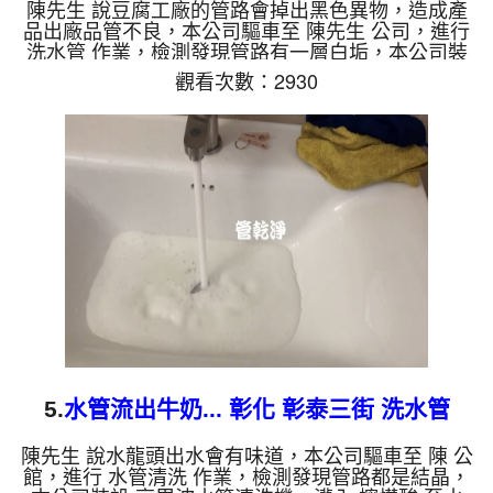
廠管路
陳先生 說豆腐工廠的管路會掉出黑色異物，造成產
品出廠品管不良，本公司驅車至 陳先生 公司，進行
洗水管 作業，檢測發現管路有一層白垢，本公司裝
設 高周波水管清洗機，灌了 五桶檸檬酸 ，等了約15
觀看次數：2930
分，開啟 水管清洗機 ，啟動 水槌 模式，一開始就噴
出豆腐，還出現黑色異物，越洗就越多，四個多小時
後，出水變乾淨，管路拆開也乾淨了。 如是自來
水，如水管老化，會產生鐵鏽跟泥沙堆積，洗出來的
水就會是咖啡色，地下水含有氧化錳，管壁上會結成
黑色管垢，洗出來的水會跟石油一樣黑，有些洗出綠
色的水，是因為裡面有...
5.
水管流出牛奶... 彰化 彰泰三街 洗水管
陳先生 說水龍頭出水會有味道，本公司驅車至 陳 公
館，進行 水管清洗 作業，檢測發現管路都是結晶，