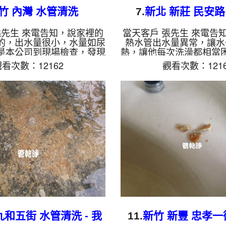
竹 內灣 水管清洗
7.
新北 新莊 民安路
饒先生 來電告知，說家裡的
當天客戶 張先生 來電告
的，出水量很小，水量如尿
熱水管出水量異常，讓水
是本公司到現場檢查，發現
熱，讓他每次洗澡都相當
堵得很嚴重，管壁內都是鐵
洗 三溫暖 ，於是本公司
看次數：12162
觀看次數：1216
公司裝起 水管清洗機 ，開
剛拆下軟管，就發現管路
 ，鏽水一直從水龍頭噴出，
如下圖，本公司二話不說
 水管清洗 約兩個小時後，
洗機 ，並開始 洗水管 ，
正常出水，客戶 饒先生 非
水不停的從水龍頭噴出，
於可以安心用水了。 清洗
水管清洗 約兩個小時後
清洗, 洗水管, 熱水管堵塞,
正常出水，客戶 張先生 
熱水忽冷忽熱 ...
說洗澡不用再被燙了。 清
管清洗, 洗水管, 熱水管堵
忽熱 ...
九和五街 水管清洗 - 我
11.
新竹 新豐 忠孝一