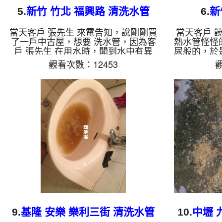
5.
新竹 竹北 福興路 清洗水管
6.
新
當天客戶 張先生 來電告知，說剛剛買
當天客戶 
了一戶中古屋，想要 洗水管，因為客
熱水管怪怪
戶 張先生 在用水時，聞到水中有異
尿般的，於
味，於是我們到現場檢查，才剛開水就
熱水管真的
觀看次數：12453
觀
發現有濃濃的異味，於是本公司裝起
鏽管垢，本
水管清洗機 ，開始 洗水管 ，髒水一直
始 洗水管
從水龍頭噴出，如下影片，而且整間屋
如下影片，
子瀰漫著臭味，讓張先生嚇到了，說原
熱水管就能
來他家水管這麼臭，如果用了幾年一定
常快樂，終
會生病， 水管清洗 約兩個小時後，水
水管, 水管
管出水總算沒味道了，客戶 張先生 非
常高興，終於可以安心用水了。 清洗
水管, 水管清洗, 洗水管, 熱水管堵塞,
熱水忽冷忽熱 ...
9.
基隆 安樂 樂利三街 清洗水管
10.
中壢 