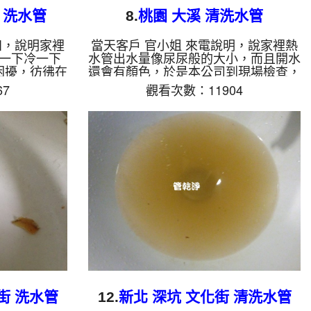
 洗水管
8.
桃園 大溪 清洗水管
知，說明家裡
當天客戶 官小姐 來電說明，說家裡熱
一下冷一下
水管出水量像尿尿般的大小，而且開水
困擾，彷彿在
還會有顏色，於是本公司到現場檢查，
到現場檢測，
剛拆下三角凡爾，就發現管壁被異物的
7
觀看次數：11904
有密集鐵鏽，
堵住了，如下圖，管壁被堵得密密麻
裝起 水管清
麻，當然水就過不去了，本公司架設起
洗水管 時 髒
水管清洗機 ，並開始 洗水管 ，洗水管
如下影片，
過程中 不斷的噴出泥水及鏽水，如下
，熱水管就能
影片， 水管清洗 沒一會，管路就堵住
非常高興，直
了，於是本公司改用特殊工法來 清洗
洗水管, 水
水管 ，約兩個小時後，熱水管能正常
塞, 熱水忽冷
出水，客戶 官小姐 非常高興，可以正
常用水了。 清洗水管, 水管清洗, 洗水
管, 熱水管堵塞,...
街 洗水管
12.
新北 深坑 文化街 清洗水管