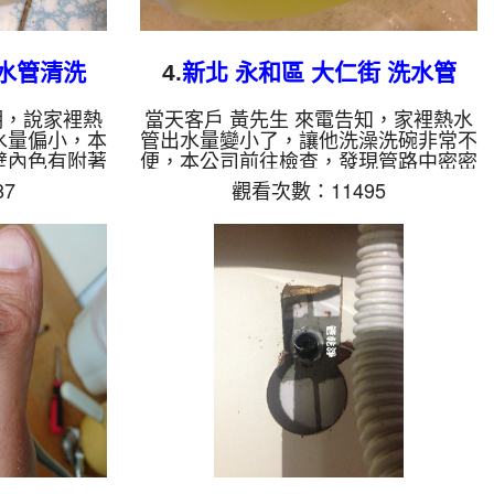
 水管清洗
4.
新北 永和區 大仁街 洗水管
明，說家裡熱
當天客戶 黃先生 來電告知，家裡熱水
水量偏小，本
管出水量變小了，讓他洗澡洗碗非常不
壁內色有附著
便，本公司前往檢查，發現管路中密密
成出水時會有
麻麻都是鐵鏽及管垢，於是本公司裝起
7
觀看次數：11495
裝 水管清洗
水管清洗機 ，開始 洗水管 ，鏽水一直
及鏽水一直從
從水龍頭噴出，如下影片，鏽水出水約
片，泥水及鏽
十幾分鐘，讓黃先生嚇到了，說原來他
生 看到也傻
家水管這麼髒， 水管清洗 約兩個小時
麼髒，不知吃
後，水管出水量總算正常，客戶 黃先
兩個小時後，
生 非常高興，終於可以安心用水。 清
水量正常，客
洗水管, 水管清洗, 洗水管, 熱水管堵塞,
洗水管, 水管
熱水忽冷忽熱 ...
, 熱水忽冷忽