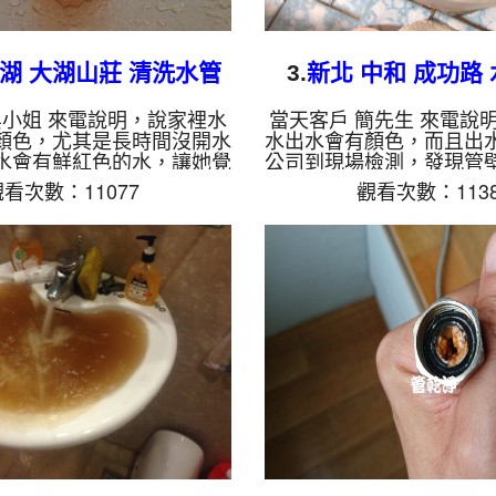
內湖 大湖山莊 清洗水管
3.
新北 中和 成功路
吳小姐 來電說明，說家裡水
當天客戶 簡先生 來電說
顏色，尤其是長時間沒開水
水出水會有顏色，而且出
水會有鮮紅色的水，讓她覺
公司到現場檢測，發現管
如下圖，每次都要放水超過
相當多的泥巴及鐵鏽，造
看次數：11077
觀看次數：1138
才敢用水，這樣不僅浪費水
雜質掉出，於是本公司安
浪費時間，於是本公司裝起
機 ，馬上 洗水管 ，泥水
 ，開始 洗水管 ，髒水一直
熱水水龍頭噴出，如下影
出，如下影片，髒水出水約
水出水約十幾分鐘，簡先
吳小姐連忙拍照，才知道原
了，當下領悟家裡水管這
這麼髒， 水管清洗 約兩個
了多少年， 水管清洗 約
水管出水總算沒有髒東西掉
水管裡的雜質洗乾淨及出
吳小姐 非常高興，終於可以
戶 簡先生 非常高興。 清
清洗水管, 水管清洗, 洗水
清洗, 洗水管, 熱水管堵塞
管, 熱水管...
熱 ...