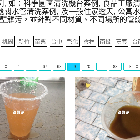
, 如：科學園區清洗機台案例, 食品工廠清
機關水管清洗案例, 及一般住家透天, 公寓
壁髒污，並針對不同材質、不同場所的管
桃園
新竹
苗栗
台中
彰化
雲林
南投
嘉義
台
上一頁
1
...
67
68
69
70
...
88
下一頁