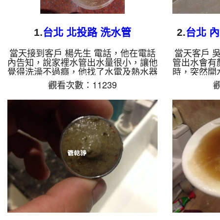
1.
台北 北投路 洗水管
2.
台北 
當天接到客戶 楊先生 電話，他在電話
當天客戶 
內告知，說家裡水管出水量很小，讓他
管出水會有
覺得洗澡不過癮，他找了水電及熱水器
時，突然開
的技師來檢查，都說機器沒問題，有問
得很噁心，
觀看次數：11239
觀
題的是水管，於是本公司到現場檢測，
五分種以上
發現管路中有髒東西堵住，本公司裝起
資源也她
水管清洗機 ，開始 洗水管 ，髒水及異
水管清洗機
物一直從管路噴出，如下影片，髒水出
從水龍頭噴
水約幾十分鐘，楊先生看了才知道這麼
幾十分鐘，
髒， 水管清洗 約兩個小時後，水管出
來她家水管
水總算洗乾淨，客戶 楊先生 很高興，
小時後，
終於可以過癮洗澡了。 清洗水管, 水
出，客戶 
管清洗, 洗水管, 熱水管堵塞, 熱水忽冷
安心用水。 
忽熱...