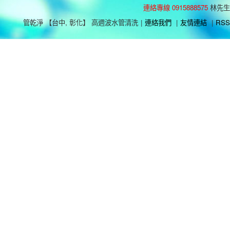
連絡專線 0915888575
林先生
管乾淨 【台中, 彰化】 高週波水管清洗
|
連絡我們
|
友情連結
|
RSS