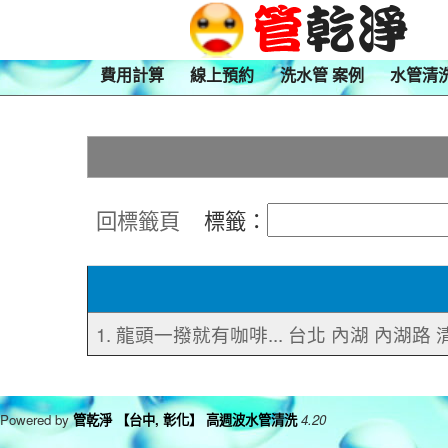
費用計算
線上預約
洗水管 案例
水管清
回標籤頁
標籤：
1. 龍頭一撥就有咖啡... 台北 內湖 內湖路
Powered by
管乾淨 【台中, 彰化】 高週波水管清洗
4.20