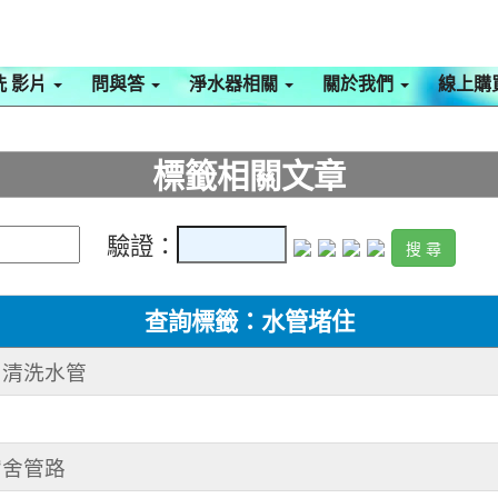
洗 影片
問與答
淨水器相關
關於我們
線上購
標籤相關文章
驗證：
查詢標籤：水管堵住
路 清洗水管
洗宿舍管路