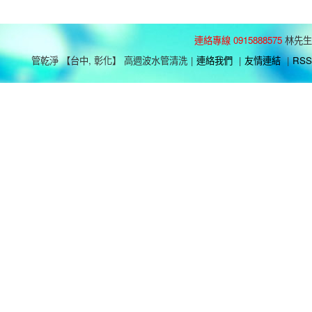
連絡專線 0915888575
林先生
管乾淨 【台中, 彰化】 高週波水管清洗
|
連絡我們
|
友情連結
|
RSS