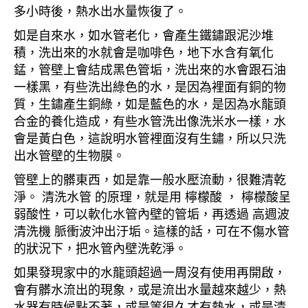
多小時後，熱水出水量恢復了。
如是自來水，如水管老化，會產生鐵鏽跟泥沙堆
積，洗出來的水就會是咖啡色，地下水含有氧化
錳，管壁上會結成黑色管垢，洗出來的水會跟石油
一樣黑，有些洗出綠色的水，是因為裡面有銅的物
質，生鏽產生銅綠，如是藍色的水，是因為水龍頭
合金的養化造成，有些水管洗出像洗米水一樣，水
會是黃白色，這說明水管裡面沒有生鏽，所以只洗
出水管壁的生物膜。
管壁上的髒東西，如是靠一般水壓流動，很難清乾
淨。 清洗水管 的原理，就是用 檸檬酸 ， 檸檬酸呈
弱酸性，可以軟化水管內壁的管垢，再透過 高週波
清洗機 脈衝波沖出汙垢。這樣的話，可在不傷水管
的狀況下，把水管內壁洗乾淨。
如果發現家中的水龍頭超過一周沒有使用再開啟，
會有髒水流出的現象，或是流出水量越來越少，熱
水器有時候點不著，或是等很久才有熱水，或是清