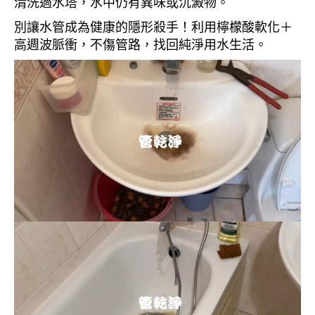
清洗過水塔，水中仍有異味或沉澱物。
別讓水管成為健康的隱形殺手！利用檸檬酸軟化＋
高週波脈衝，不傷管路，找回純淨用水生活。