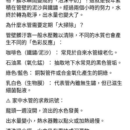
物，髒水瞬間變成的「泡沫牛奶」！這就是長年累
積在管壁的泥沙與鐵鏽。經過兩個小時的努力，水
終於轉為乾淨，出水量也變大了。
為什麼水管需要定期「大掃除」？
管壁髒汙靠一般水壓難以清除，不同的水質也會產
生不同的「色彩反應」：
咖啡色（鐵鏽/泥沙）： 常見於自來水管線老化。
石油黑（氧化錳）： 抽取地下水常見的黑色管垢。
綠色/藍色： 銅製管件或合金氧化產生的銅綠。
乳白色（生物膜）： 代表管內雖無生鏽，但已滋生
細菌黏液。
⚠️ 家中水管的求救訊號：
龍頭一週沒開，流出的水色發黃。
出水量變小，熱水器難以點火或加熱過慢。