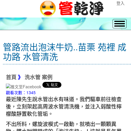
登入
管路流出泡沫牛奶..苗栗 苑裡 成
功路 水管清洗
首頁
》
洗水管 案例
觀看次數：1345
最近陳先生說水管出水有味道。我們驅車前往檢查
後，立刻架起高周波水管清洗機，並注入弱酸性檸
檬酸靜置軟化管垢。
不出所料，螺旋波模式一啟動，就噴出一顆顆異