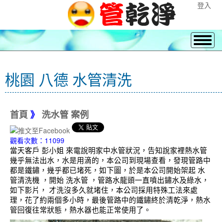
登入
桃園 八德 水管清洗
首頁
》
洗水管 案例
觀看次數：11099
當天客戶 彭小姐 來電說明家中水管狀況，告知說家裡熱水管
幾乎無法出水，水是用滴的，本公司到現場查看，發現管路中
都是鐵鏽，幾乎都已堵死，如下圖，於是本公司開始架起 水
管清洗機 ，開始 洗水管 ，管路水龍頭一直噴出鏽水及綠水，
如下影片， 才洗沒多久就堵住，本公司採用特殊工法來處
理，花了約兩個多小時，最後管路中的鐵鏽終於清乾淨，熱水
管回復往常狀態，熱水器也能正常使用了。