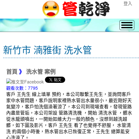
登入
新竹市 湳雅街 洗水管
首頁
》
洗水管 案例
觀看次數：7795
客戶 王先生 線上填單 預約，本公司聯繫王先生，並詢問客戶
家中水管問題，客戶說明家裡熱水管出水量很小，最近剛好天
氣變冷，客戶怕洗個澡著涼了，本公司到現場查看，發現管路
內盡是管垢，本公司架設 管路清洗機 ，開始 清洗水管 ，髒水
從水龍頭噴出，一開始如維大力一般的顏色，沒想到越洗越
髒，如下圖及影片，客戶 王先生 看了也覺得不舒服， 水管清
洗 約兩個小時後，熱水管出水已恢復正常，王先生 總算能安
心洗澡了。