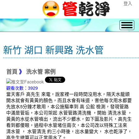
登入
新竹 湖口 新興路 洗水管
首頁
》
洗水管 案例
觀看次數：3929
當天客戶 高先生 來電，說家裡一段時間沒用水，隔天水龍頭
開水就會有黃黃的顏色，而且水會有味道，害他每次用水都要
先放水5分鐘才敢用，本公施驅車到 高 公館 檢測，發現管路
中滿是管垢，本公司架起 水管管路清洗機 ，開始 清洗水管 ，
黃黃的水從水管噴出，流出不少髒水，如下圖及影片，高先生
看到都傻眼，過程中水管堵住兩次，本公司改以特殊工法來
清水管 ， 水管清洗 約三小時後，出水量變大， 水也乾淨了，
高先生總算可以正常用水了。