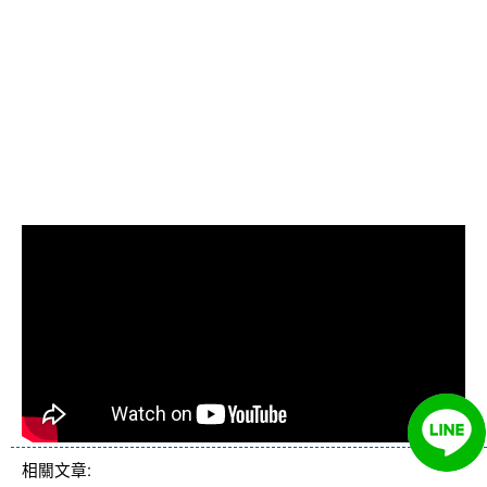
水管, 熱水管堵塞, 熱水
忽冷忽熱, 洗管路, 清管
路
相關文章: