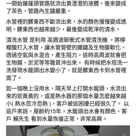
一開始蓮蓬頭管路就流出黃澄澄的液體，後來變成
了茶色，管路內生鏽嚴重。
水管裡的髒東西不斷流出來，水的顏色慢慢變成透
明，髒東西也越來越少，最後變成乾淨的清水。
清洗水管 是利用 高週波脈衝式水管清洗機 ，將檸
檬酸打入水管，讓水管管壁的鐵鏽及生物膜軟化，
透過空氣與水混合，產生阻力，這時高周波就會把
生物膜、淤泥等等雜質沖出來。 有時候把水塔洗一
洗發現水龍頭出水變小了，就是髒東西卡到水管裡
面了。
如一個晚上沒用水，隔天早上打開水龍頭，水流出
來的就黃黃的，或是熱水器的那個水量怎麼越來越
小( 熱水忽冷忽熱 )，客戶被這困擾已經很久了。 以
這戶來說，屋齡約15年，水龍頭出水會有顏色，客
戶 賴先生 看到水量恢復正常，非常高興。