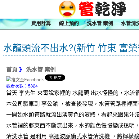
費用計算
線上預約
洗水管 案例
水管清
水龍頭流不出水?(新竹 竹東 富榮
首頁
》
洗水管 案例
觀看次數：5324
當天 李先生 來電說家裡的 水龍頭 出水怪怪的，水流
本公司驅車到 李
公館 ，檢查後發現，水管管路裡裡
一開始水頭管路就流出淡黃色的液體，看起來跟果汁
水管裡的髒東西不斷流出來，水的顏色慢慢變成透明
清洗水管 是利用 高週波脈衝式水管清洗機 ，將檸