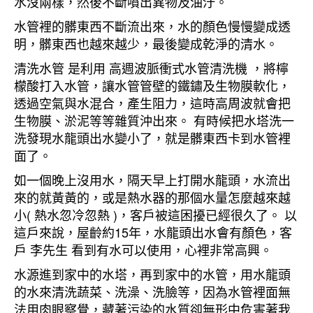
水沒兩樣，然後不斷噴出異物及油汙。
水管裡的髒東西不斷流出來，水的顏色慢慢變成透
明，髒東西也越來越少，最後變成乾淨的清水。
清洗水管 是利用 高週波脈衝式水管清洗機 ，將檸
檬酸打入水管，讓水管管壁的鐵鏽及生物膜軟化，
透過空氣與水混合，產生阻力，這時高周波就會把
生物膜、淤泥等等雜質沖出來。 有時候把水塔洗一
洗發現水龍頭出水變小了，就是髒東西卡到水管裡
面了。
如一個晚上沒用水，隔天早上打開水龍頭，水流出
來的就黃黃的，或是熱水器的那個水量怎麼越來越
小( 熱水忽冷忽熱 )，客戶被這困擾已經很久了。 以
這戶來說，屋齡約15年，水龍頭出水會有顏色，客
戶 李先生 看到有水可以使用，心裡非常高興。
水源進到家中的水塔，再到家中的水管，用水龍頭
的水來清洗蔬菜、洗澡、洗臉等，因為水管裡面無
法用肉眼察覺，藏著污染的水質卻無形中危害著我