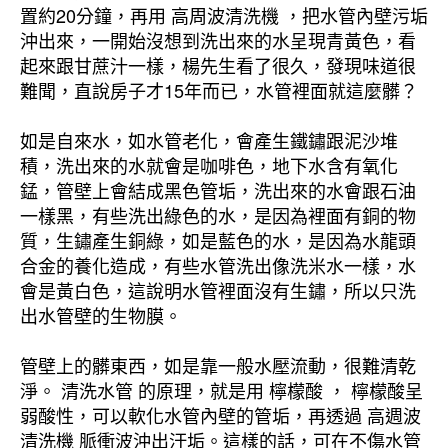
置約20分鐘，再用 高周波清洗機 ，把水管內壁污垢
沖出來，一開始沒想到洗出來的水呈現青黃色，看
起來跟甘蔗汁一樣，楊先生看了很久，發現味道很
難聞，直說房子才15年而已，水管裡面就這麼髒？
如是自來水，如水管老化，會產生鐵鏽跟泥沙堆
積，洗出來的水就會是咖啡色，地下水含有氧化
錳，管壁上會結成黑色管垢，洗出來的水會跟石油
一樣黑，有些洗出綠色的水，是因為裡面有銅的物
質，生鏽產生銅綠，如是藍色的水，是因為水龍頭
合金的養化造成，有些水管洗出像洗米水一樣，水
會是黃白色，這說明水管裡面沒有生鏽，所以只洗
出水管壁的生物膜。
管壁上的髒東西，如是靠一般水壓流動，很難清乾
淨。 清洗水管 的原理，就是用 檸檬酸 ， 檸檬酸呈
弱酸性，可以軟化水管內壁的管垢，再透過 高週波
清洗機 脈衝波沖出汙垢。這樣的話，可在不傷水管