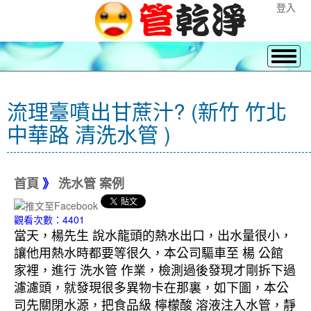
登入
流理臺噴出甘蔗汁? (新竹 竹北
中華路 清洗水管 )
首頁
》
洗水管 案例
觀看次數：4401
當天，楊先生 說水龍頭的熱水出口，出水量很小，
讓他用熱水時都要等很久，本公司驅車至 楊 公館
家裡，進行 洗水管 作業，檢測過後發現才剛拆下過
濾濾頭，就發現很多異物卡在那裏，如下圖，本公
司先關閉水源，把食品級 檸檬酸 溶液注入水管，靜