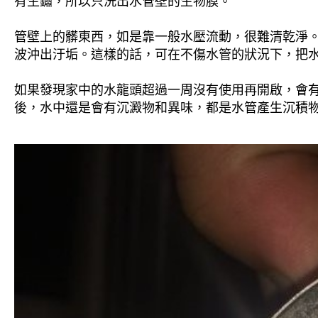
有生鏽，所以只洗出水管壁的生物膜。
管壁上的髒東西，如是靠一般水壓流動，很難清乾淨。 
波沖出汙垢。這樣的話，可在不傷水管的狀況下，把
如果發現家中的水龍頭超過一周沒有使用再開啟，會
後，水中還是會有沉澱物和異味，都是水管產生沉積物