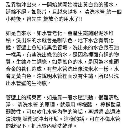
及異物沖出來，一開始就開始噴出黃白色的髒水，
延綿不絕，如影片，且越來越多， 清洗水管 約一個
小時後，曾先生 能放心的用水了!!
如是自來水，如水管老化，會產生鐵鏽跟泥沙堆
積，洗出來的水就會是咖啡色，地下水含有氧化
錳，管壁上會結成黑色管垢，洗出來的水會跟石油
一樣黑，有些洗出綠色的水，是因為裡面有銅的物
質，生鏽產生銅綠，如是藍色的水，是因為水龍頭
合金的養化造成，有些水管洗出像洗米水一樣，水
會是黃白色，這說明水管裡面沒有生鏽，所以只洗
出水管壁的生物膜。
管壁上的髒東西，如是靠一般水壓流動，很難清乾
淨。 清洗水管 的原理，就是用 檸檬酸 ， 檸檬酸呈
弱酸性，可以軟化水管內壁的管垢，再透過 高週波
清洗機 脈衝波沖出汙垢。這樣的話，可在不傷水管
的狀況下，把水管內壁洗乾淨。