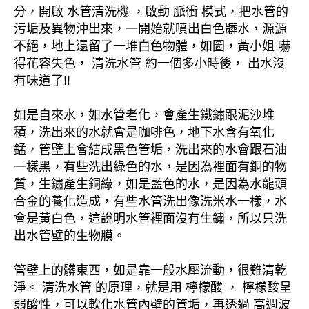
分，開啟 水管清洗機 ，啟動 脈衝 模式，把水管的
污垢及異物沖出來，一開始就噴出白色髒水，源源
不絕，地上還留了一堆白色物體，如圖，黃小姐 嚇
得花容失色， 清洗水管 約一個多小時後， 出水沒
有味道了!!
如是自來水，如水管老化，會產生鐵鏽跟泥沙堆
積，洗出來的水就會是咖啡色，地下水含有氧化
錳，管壁上會結成黑色管垢，洗出來的水會跟石油
一樣黑，有些洗出綠色的水，是因為裡面有銅的物
質，生鏽產生銅綠，如是藍色的水，是因為水龍頭
合金的養化造成，有些水管洗出像洗米水一樣，水
會是黃白色，這說明水管裡面沒有生鏽，所以只洗
出水管壁的生物膜。
管壁上的髒東西，如是靠一般水壓流動，很難清乾
淨。 清洗水管 的原理，就是用 檸檬酸 ， 檸檬酸呈
弱酸性，可以軟化水管內壁的管垢，再透過 高週波