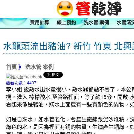
費用計算
線上預約
洗水管 案例
水管清
水龍頭流出豬油? 新竹 竹東 北
首頁
》
洗水管 案例
觀看次數：4407
李小姐 說熱水出水量很小，熱水器都點不著了，本公司
機，灌入 檸檬酸水 至管路裡面，等了約15分，開啟
看起來像是豬油，髒水上面還有一些有顏色的異物，如
如是自來水，如水管老化，會產生鐵鏽跟泥沙堆積，
綠色的水，是因為裡面有銅的物質，生鏽產生銅綠，