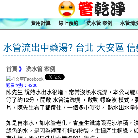
費用計算
線上預約
洗水管 案例
水管清
水管流出中藥湯? 台北 大安區 信
首頁
》
洗水管 案例
觀看次數：4200
陳先生 說熱水出水很堵，常常沒熱水洗澡，本公司驅車
等了約12分，開啟 水管清洗機 ，啟動 螺旋波 模
片，陳先生看了都傻住，一個多小時後， 熱水出水量恢
如是自來水，如水管老化，會產生鐵鏽跟泥沙堆積，
綠色的水，是因為裡面有銅的物質，生鏽產生銅綠，