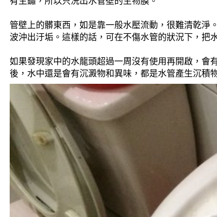
有生鏽，所以只洗出水管壁的生物膜。
管壁上的髒東西，如是靠一般水壓流動，很難清乾淨。 
波沖出汙垢。這樣的話，可在不傷水管的狀況下，把
如果發現家中的水龍頭超過一周沒有使用再開啟，會
後，水中還是會有沉澱物和異味，都是水管產生沉積物