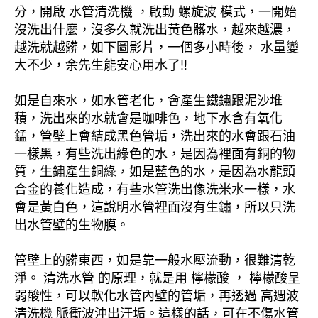
分，開啟 水管清洗機 ，啟動 螺旋波 模式，一開始
沒洗出什麼，沒多久就洗出黃色髒水，越來越濃，
越洗就越髒，如下圖影片，一個多小時後， 水量變
大不少，余先生能安心用水了!!
如是自來水，如水管老化，會產生鐵鏽跟泥沙堆
積，洗出來的水就會是咖啡色，地下水含有氧化
錳，管壁上會結成黑色管垢，洗出來的水會跟石油
一樣黑，有些洗出綠色的水，是因為裡面有銅的物
質，生鏽產生銅綠，如是藍色的水，是因為水龍頭
合金的養化造成，有些水管洗出像洗米水一樣，水
會是黃白色，這說明水管裡面沒有生鏽，所以只洗
出水管壁的生物膜。
管壁上的髒東西，如是靠一般水壓流動，很難清乾
淨。 清洗水管 的原理，就是用 檸檬酸 ， 檸檬酸呈
弱酸性，可以軟化水管內壁的管垢，再透過 高週波
清洗機 脈衝波沖出汙垢。這樣的話，可在不傷水管