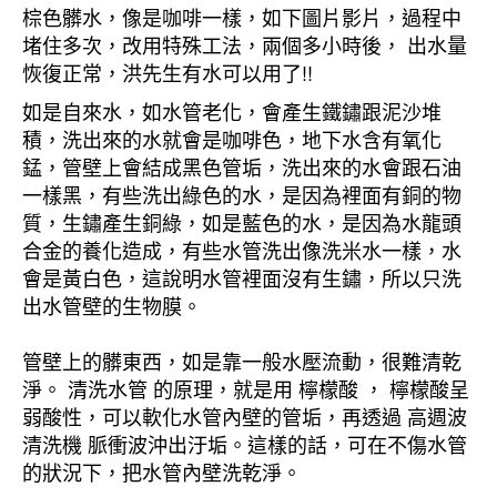
棕色髒水，像是咖啡一樣，如下圖片影片，過程中
堵住多次，改用特殊工法，兩個多小時後， 出水量
恢復正常，洪先生有水可以用了!!
如是自來水，如水管老化，會產生鐵鏽跟泥沙堆
積，洗出來的水就會是咖啡色，地下水含有氧化
錳，管壁上會結成黑色管垢，洗出來的水會跟石油
一樣黑，有些洗出綠色的水，是因為裡面有銅的物
質，生鏽產生銅綠，如是藍色的水，是因為水龍頭
合金的養化造成，有些水管洗出像洗米水一樣，水
會是黃白色，這說明水管裡面沒有生鏽，所以只洗
出水管壁的生物膜。
管壁上的髒東西，如是靠一般水壓流動，很難清乾
淨。 清洗水管 的原理，就是用 檸檬酸 ， 檸檬酸呈
弱酸性，可以軟化水管內壁的管垢，再透過 高週波
清洗機 脈衝波沖出汙垢。這樣的話，可在不傷水管
的狀況下，把水管內壁洗乾淨。