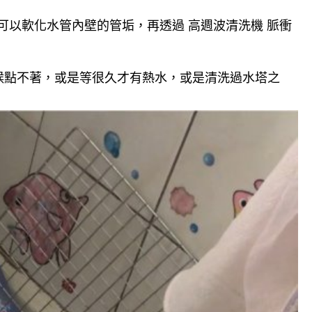
可以軟化水管內壁的管垢，再透過 高週波清洗機 脈衝
候點不著，或是等很久才有熱水，或是清洗過水塔之