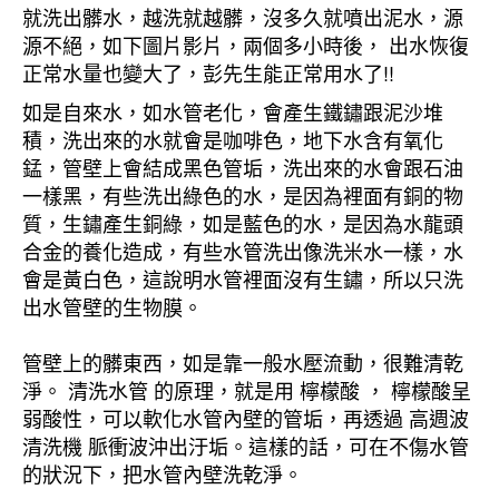
就洗出髒水，越洗就越髒，沒多久就噴出泥水，源
源不絕，如下圖片影片，兩個多小時後， 出水恢復
正常水量也變大了，彭先生能正常用水了!!
如是自來水，如水管老化，會產生鐵鏽跟泥沙堆
積，洗出來的水就會是咖啡色，地下水含有氧化
錳，管壁上會結成黑色管垢，洗出來的水會跟石油
一樣黑，有些洗出綠色的水，是因為裡面有銅的物
質，生鏽產生銅綠，如是藍色的水，是因為水龍頭
合金的養化造成，有些水管洗出像洗米水一樣，水
會是黃白色，這說明水管裡面沒有生鏽，所以只洗
出水管壁的生物膜。
管壁上的髒東西，如是靠一般水壓流動，很難清乾
淨。 清洗水管 的原理，就是用 檸檬酸 ， 檸檬酸呈
弱酸性，可以軟化水管內壁的管垢，再透過 高週波
清洗機 脈衝波沖出汙垢。這樣的話，可在不傷水管
的狀況下，把水管內壁洗乾淨。