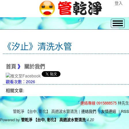
登入
《汐止》清洗水管
首頁
》
關於我們
觀看次數：2026
相關文章:
連絡專線 0915888575
林先生
管乾淨 【台中, 彰化】 高週波水管清洗
|
連絡我們
|
友情連結
|
RSS
Powered by
管乾淨 【台中, 彰化】 高週波水管清洗
4.20