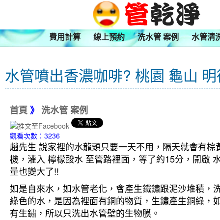
費用計算
線上預約
洗水管 案例
水管清
水管噴出香濃咖啡? 桃園 龜山 明
首頁
》
洗水管 案例
觀看次數：3236
趙先生 說家裡的水龍頭只要一天不用，隔天就會有棕黃
機，灌入 檸檬酸水 至管路裡面，等了約15分，開啟
量也變大了!!
如是自來水，如水管老化，會產生鐵鏽跟泥沙堆積，
綠色的水，是因為裡面有銅的物質，生鏽產生銅綠，
有生鏽，所以只洗出水管壁的生物膜。