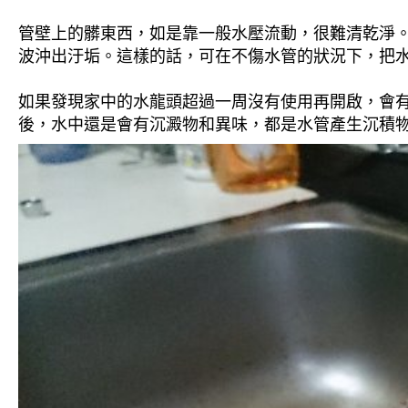
管壁上的髒東西，如是靠一般水壓流動，很難清乾淨。 
波沖出汙垢。這樣的話，可在不傷水管的狀況下，把
如果發現家中的水龍頭超過一周沒有使用再開啟，會
後，水中還是會有沉澱物和異味，都是水管產生沉積物