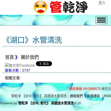
登入
《湖口》水管清洗
首頁
》
關於我們
觀看次數：2737
相關文章:
連絡專線 0915888575
林先生
管乾淨 【台中, 彰化】 高週波水管清洗
|
連絡我們
|
友情連結
|
RSS
Powered by
管乾淨 【台中, 彰化】 高週波水管清洗
4.20