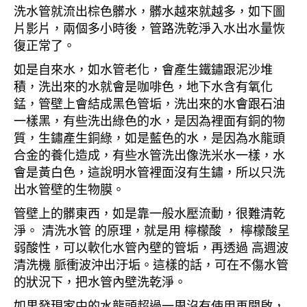
洗水管就流出棕色髒水，髒水越來就越多，如下圖
片影片，兩個多小時後，管路洗乾淨入水出水量恢
復正常了。
如是自來水，如水管老化，會產生鐵鏽跟泥沙堆
積，洗出來的水就會是咖啡色，地下水含有氧化
錳，管壁上會結成黑色管垢，洗出來的水會跟石油
一樣黑，有些洗出綠色的水，是因為裡面有銅的物
質，生鏽產生銅綠，如是藍色的水，是因為水龍頭
合金的養化造成，有些水管洗出像洗米水一樣，水
會是黃白色，這說明水管裡面沒有生鏽，所以只洗
出水管壁的生物膜。
管壁上的髒東西，如是靠一般水壓流動，很難清乾
淨。 清洗水管 的原理，就是用 檸檬酸 ， 檸檬酸呈
弱酸性，可以軟化水管內壁的管垢，再透過 高週波
清洗機 脈衝波沖出汙垢。這樣的話，可在不傷水管
的狀況下，把水管內壁洗乾淨。
如果發現家中的水龍頭超過一周沒有使用再開啟，