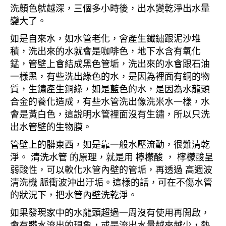
洗顏色就越深，三個多小時後，出水變乾淨出水量
變大了。
如是自來水，如水管老化，會產生鐵鏽跟泥沙堆
積，洗出來的水就會是咖啡色，地下水含有氧化
錳，管壁上會結成黑色管垢，洗出來的水會跟石油
一樣黑，有些洗出綠色的水，是因為裡面有銅的物
質，生鏽產生銅綠，如是藍色的水，是因為水龍頭
合金的養化造成，有些水管洗出像洗米水一樣，水
會是黃白色，這說明水管裡面沒有生鏽，所以只洗
出水管壁的生物膜。
管壁上的髒東西，如是靠一般水壓流動，很難清乾
淨。 清洗水管 的原理，就是用 檸檬酸 ， 檸檬酸呈
弱酸性，可以軟化水管內壁的管垢，再透過 高週波
清洗機 脈衝波沖出汙垢。這樣的話，可在不傷水管
的狀況下，把水管內壁洗乾淨。
如果發現家中的水龍頭超過一周沒有使用再開啟，
會有髒水流出的現象，或是流出水量越來越少，熱