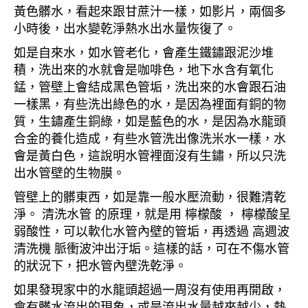
黃色髒水，看起來跟甘蔗汁一樣，如影片，兩個多
小時後，出水變乾淨熱水出水量恢復了。
如是自來水，如水管老化，會產生鐵鏽跟泥沙堆
積，洗出來的水就會是咖啡色，地下水含有氧化
錳，管壁上會結成黑色管垢，洗出來的水會跟石油
一樣黑，有些洗出綠色的水，是因為裡面有銅的物
質，生鏽產生銅綠，如是藍色的水，是因為水龍頭
合金的養化造成，有些水管洗出像洗米水一樣，水
會是黃白色，這說明水管裡面沒有生鏽，所以只洗
出水管壁的生物膜。
管壁上的髒東西，如是靠一般水壓流動，很難清乾
淨。 清洗水管 的原理，就是用 檸檬酸 ， 檸檬酸呈
弱酸性，可以軟化水管內壁的管垢，再透過 高週波
清洗機 脈衝波沖出汙垢。這樣的話，可在不傷水管
的狀況下，把水管內壁洗乾淨。
如果發現家中的水龍頭超過一周沒有使用再開啟，
會有髒水流出的現象，或是流出水量越來越少，熱