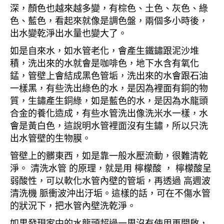
深，顏色也越來越多變，有棕色、土色、灰色、綠
色、藍色，看起來就像是調色盤，兩個多小時後，
出水變乾淨出水量也變大了。
如是自來水，如水管老化，會產生鐵鏽跟泥沙堆
積，洗出來的水就會是咖啡色，地下水含有氧化
錳，管壁上會結成黑色管垢，洗出來的水會跟石油
一樣黑，有些洗出綠色的水，是因為裡面有銅的物
質，生鏽產生銅綠，如是藍色的水，是因為水龍頭
合金的養化造成，有些水管洗出像洗米水一樣，水
會是黃白色，這說明水管裡面沒有生鏽，所以只洗
出水管壁的生物膜。
管壁上的髒東西，如是靠一般水壓流動，很難清乾
淨。 清洗水管 的原理，就是用 檸檬酸 ， 檸檬酸呈
弱酸性，可以軟化水管內壁的管垢，再透過 高週波
清洗機 脈衝波沖出汙垢。這樣的話，可在不傷水管
的狀況下，把水管內壁洗乾淨。
如果發現家中的水龍頭超過一周沒有使用再開啟，