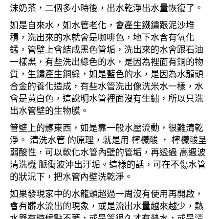
沫奶茶，二個多小時後，出水乾淨出水量恢復了。
如是自來水，如水管老化，會產生鐵鏽跟泥沙堆
積，洗出來的水就會是咖啡色，地下水含有氧化
錳，管壁上會結成黑色管垢，洗出來的水會跟石油
一樣黑，有些洗出綠色的水，是因為裡面有銅的物
質，生鏽產生銅綠，如是藍色的水，是因為水龍頭
合金的養化造成，有些水管洗出像洗米水一樣，水
會是黃白色，這說明水管裡面沒有生鏽，所以只洗
出水管壁的生物膜。
管壁上的髒東西，如是靠一般水壓流動，很難清乾
淨。 清洗水管 的原理，就是用 檸檬酸 ， 檸檬酸呈
弱酸性，可以軟化水管內壁的管垢，再透過 高週波
清洗機 脈衝波沖出汙垢。這樣的話，可在不傷水管
的狀況下，把水管內壁洗乾淨。
如果發現家中的水龍頭超過一周沒有使用再開啟，
會有髒水流出的現象，或是流出水量越來越少，熱
水器有時候點不著，或是等很久才有熱水，或是清