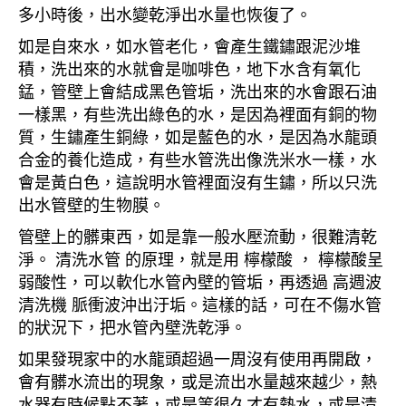
多小時後，出水變乾淨出水量也恢復了。
如是自來水，如水管老化，會產生鐵鏽跟泥沙堆
積，洗出來的水就會是咖啡色，地下水含有氧化
錳，管壁上會結成黑色管垢，洗出來的水會跟石油
一樣黑，有些洗出綠色的水，是因為裡面有銅的物
質，生鏽產生銅綠，如是藍色的水，是因為水龍頭
合金的養化造成，有些水管洗出像洗米水一樣，水
會是黃白色，這說明水管裡面沒有生鏽，所以只洗
出水管壁的生物膜。
管壁上的髒東西，如是靠一般水壓流動，很難清乾
淨。 清洗水管 的原理，就是用 檸檬酸 ， 檸檬酸呈
弱酸性，可以軟化水管內壁的管垢，再透過 高週波
清洗機 脈衝波沖出汙垢。這樣的話，可在不傷水管
的狀況下，把水管內壁洗乾淨。
如果發現家中的水龍頭超過一周沒有使用再開啟，
會有髒水流出的現象，或是流出水量越來越少，熱
水器有時候點不著，或是等很久才有熱水，或是清