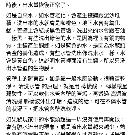
時後，出水量恢復正常了。
如是自來水，如水管老化，會產生鐵鏽跟泥沙堆
積，洗出來的水就會是咖啡色，地下水含有氧化
錳，管壁上會結成黑色管垢，洗出來的水會跟石油
一樣黑，有些洗出綠色的水，是因為裡面有銅的物
質，生鏽產生銅綠，如是藍色的水，是因為水龍頭
合金的養化造成，有些水管洗出像洗米水一樣，水
會是黃白色，這說明水管裡面沒有生鏽，所以只洗
出水管壁的生物膜。
管壁上的髒東西，如是靠一般水壓流動，很難清乾
淨。 清洗水管 的原理，就是用 檸檬酸 ， 檸檬酸呈
弱酸性，可以軟化水管內壁的管垢，再透過 高週波
清洗機 脈衝波沖出汙垢。這樣的話，可在不傷水管
的狀況下，把水管內壁洗乾淨。
如果發現家中的水龍頭超過一周沒有使用再開啟，
會有髒水流出的現象，或是流出水量越來越少，熱
水器有時候點不著，或是等很久才有熱水，或是清