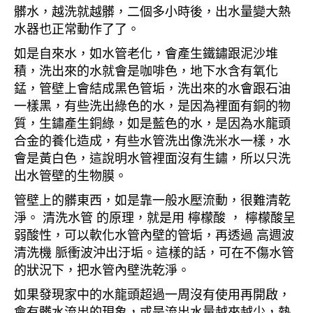
髒水，越洗就越髒，二個多小時後，出水量變大熱
水器也正常動作了了。
如是自來水，如水管老化，會產生鐵鏽跟泥沙堆
積，洗出來的水就會是咖啡色，地下水含有氧化
錳，管壁上會結成黑色管垢，洗出來的水會跟石油
一樣黑，有些洗出綠色的水，是因為裡面有銅的物
質，生鏽產生銅綠，如是藍色的水，是因為水龍頭
合金的養化造成，有些水管洗出像洗米水一樣，水
會是黃白色，這說明水管裡面沒有生鏽，所以只洗
出水管壁的生物膜。
管壁上的髒東西，如是靠一般水壓流動，很難清乾
淨。 清洗水管 的原理，就是用 檸檬酸 ， 檸檬酸呈
弱酸性，可以軟化水管內壁的管垢，再透過 高週波
清洗機 脈衝波沖出汙垢。這樣的話，可在不傷水管
的狀況下，把水管內壁洗乾淨。
如果發現家中的水龍頭超過一周沒有使用再開啟，
會有髒水流出的現象，或是流出水量越來越少，熱