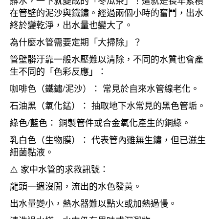
髒水，一下就變成的「冬瓜茶」！這就是長年累積
在管壁的泥沙與鐵鏽。經過兩個小時的奮鬥，出水
終於變乾淨，出水量也變大了。
為什麼水管需要定期「大掃除」？
管壁髒汙靠一般水壓難以清除，不同的水質也會產
生不同的「色彩反應」：
咖啡色（鐵鏽/泥沙）： 常見於自來水管線老化。
石油黑（氧化錳）： 抽取地下水常見的黑色管垢。
綠色/藍色： 銅製管件或合金氧化產生的銅綠。
乳白色（生物膜）： 代表管內雖無生鏽，但已滋生
細菌黏液。
⚠️ 家中水管的求救訊號：
龍頭一週沒開，流出的水色發黃。
出水量變小，熱水器難以點火或加熱過慢。