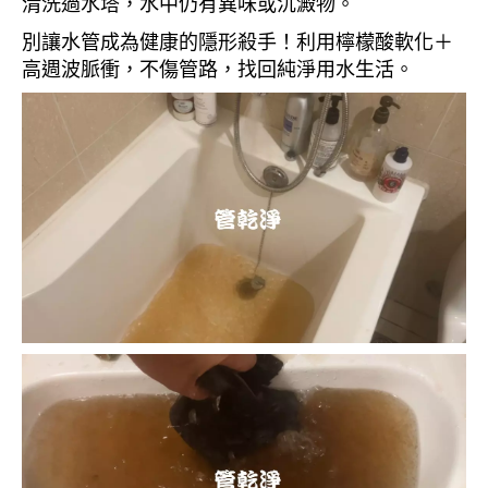
清洗過水塔，水中仍有異味或沉澱物。
別讓水管成為健康的隱形殺手！利用檸檬酸軟化＋
高週波脈衝，不傷管路，找回純淨用水生活。