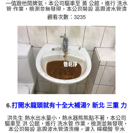
一值跟他鬧脾氣，本公司驅車至 黃 公館，進行 洗水
管 作業，檢測並無發現，本公司裝設 高周波水管清
洗機，灌入 檸檬酸 至水管，等了約15分，開啟 水管
觀看次數：3235
清洗機 ，啟動 螺旋波 模式，一洗水管就流出黃色果
汁，越洗就越髒，兩個多小時後，熱水的水量恢復，
熱水器正常動作了。 如是自來水，如水管老化，會
產生鐵鏽跟泥沙堆積，洗出來的水就會是咖啡色，地
下水含有氧化錳，管壁上會結成黑色管垢，洗出來的
水會跟石油一樣黑，有些洗出綠色的水，是因為裡面
有銅的物質，生鏽產...
6.
打開水龍頭就有十全大補湯? 新北 三重 力
行路 水管清洗
洪先生 熱水出水量小，熱水器熊熊點不著，本公司
驅車至 洪 公館，進行 洗水管 作業，檢測並無發現，
本公司裝設 高周波水管清洗機，灌入 檸檬酸 至水