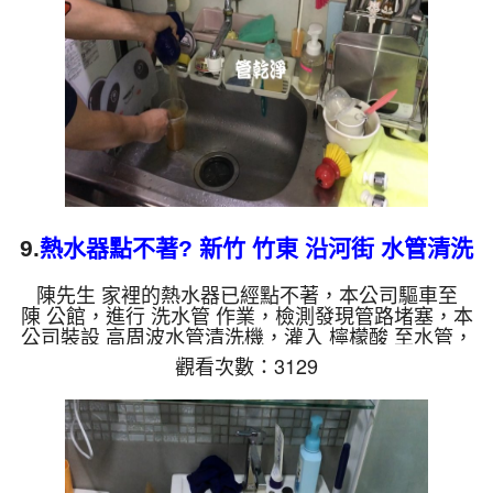
水會跟石油一樣黑，有些洗出綠色的水，是因為裡面
有銅的物質，生鏽產生銅綠，如是藍色的水，是因為
水龍頭合金的養化造...
9.
熱水器點不著? 新竹 竹東 沿河街 水管清洗
陳先生 家裡的熱水器已經點不著，本公司驅車至
陳 公館，進行 洗水管 作業，檢測發現管路堵塞，本
公司裝設 高周波水管清洗機，灌入 檸檬酸 至水管，
等了約15分，開啟 水管清洗機 ，啟動 螺旋波 模式，
觀看次數：3129
一洗水管就噴出泥水，還不時掉出異物，如影片，兩
個多小時後，管路洗乾淨水出水量恢復，熱水器也能
正常使用了。 如是自來水，如水管老化，會產生鐵
鏽跟泥沙堆積，洗出來的水就會是咖啡色，地下水含
有氧化錳，管壁上會結成黑色管垢，洗出來的水會跟
石油一樣黑，有些洗出綠色的水，是因為裡面有銅的