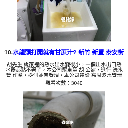
物質，生鏽產生銅綠...
10.
水龍頭打開就有甘蔗汁? 新竹 新豐 泰安街
洗水管
胡先生 說家裡的熱水出水變很小，一個出水出口熱
水器都點不著了，本公司驅車至 胡 公館，進行 洗水
管 作業，檢測並無發現，本公司裝設 高周波水管清
洗機，灌入 檸檬酸 至水管，等了約15分，開啟 水管
觀看次數：3040
清洗機 ，啟動 螺旋波 模式，剛洗水管就噴出黃色髒
水，看起來跟甘蔗汁一樣，如影片，兩個多小時後，
出水變乾淨熱水出水量恢復了。 如是自來水，如水
管老化，會產生鐵鏽跟泥沙堆積，洗出來的水就會是
咖啡色，地下水含有氧化錳，管壁上會結成黑色管
垢，洗出來的水會跟石油一樣黑，有些洗出綠色的
水，是因為裡面有銅的物...