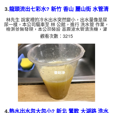
3.
龍頭流出七彩水? 新竹 香山 麗山街 水管清
洗
林先生 說家裡的冷水出水突然變小，出水量像是尿
尿一樣，本公司驅車至 林 公館，進行 洗水管 作業，
檢測並無發現，本公司裝設 高周波水管清洗機，灌
入 檸檬酸 至水管，等了約15分，開啟 水管清洗機 ，
觀看次數：3215
啟動 脈衝波 模式，一洗水管就流出髒水，越洗顏色
就越多種，過程中多次堵塞，還不時掉出異物碎片，
改用特殊工法，四個多小時後，出水量恢復正常了。
如是自來水，如水管老化，會產生鐵鏽跟泥沙堆積，
洗出來的水就會是咖啡色，地下水含有氧化錳，管壁
上會結成黑色管垢，洗出來的水會跟石油一樣黑，有
些洗出綠色的水，...
4.
熱水出水忽大忽小? 新北 鶯歌 大湖路 洗水