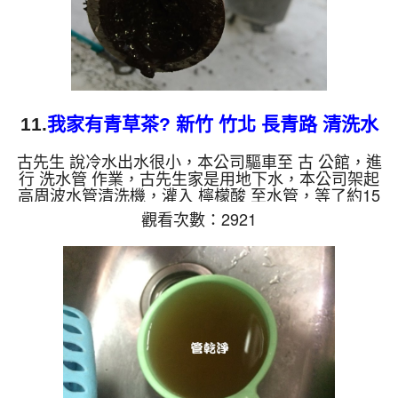
11.
我家有青草茶? 新竹 竹北 長青路 清洗水
管
古先生 說冷水出水很小，本公司驅車至 古 公館，進
行 洗水管 作業，古先生家是用地下水，本公司架起
高周波水管清洗機，灌入 檸檬酸 至水管，等了約15
分，開啟 水管清洗機 ，啟動 螺旋波 模式，一洗水管
觀看次數：2921
就流出黑水，髒水源源不絕，看起來就像青草茶，過
程常常賭塞，六個多小時後，出水變乾淨出水量恢復
了。 如是自來水，如水管老化，會產生鐵鏽跟泥沙
堆積，洗出來的水就會是咖啡色，地下水含有氧化
錳，管壁上會結成黑色管垢，洗出來的水會跟石油一
樣黑，有些洗出綠色的水，是因為裡面有銅的物質，
生鏽產生銅綠，如是...