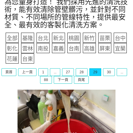
為您量身打造！ 我們採用先進的清洗技
術，能有效清除管壁髒污，並針對不同
材質、不同場所的管線特性，提供最安
全、最有效的客製化清洗方案。
全部
基隆
台北
新北
桃園
新竹
苗栗
台中
彰化
雲林
南投
嘉義
台南
高雄
屏東
宜蘭
花蓮
台東
頁首
上一頁
1
...
27
28
29
30
...
88
下一頁
頁尾