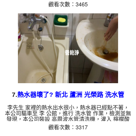
管，等了約15分，開啟 水管清洗機 ，啟動 螺旋波 模
觀看次數：3465
式，一洗水管就流出濃郁的湯汁，看起來跟十全大補
湯一樣，兩個多小時後，熱水出水量恢復，熱水器可
以正常使用了。 如是自來水，如水管老化，會產生
鐵鏽跟泥沙堆積，洗出來的水就會是咖啡色，地下水
含有氧化錳，管壁上會結成黑色管垢，洗出來的水會
跟石油一樣黑，有些洗出綠色的水，是因為裡面有銅
的物質，生鏽產生銅...
7.
熱水器壞了? 新北 蘆洲 光榮路 洗水管
李先生 家裡的熱水出水很小，熱水器已經點不著，
本公司驅車至 李 公館，進行 洗水管 作業，檢測並無
發現，本公司裝設 高周波水管清洗機，灌入 檸檬酸
至水管，等了約15分，開啟 水管清洗機 ，啟動 螺旋
觀看次數：3317
波 模式，一洗水管就噴出黃色髒水，後來變成棕