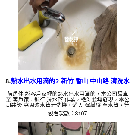
色，兩個多小時後，清洗乾淨水熱水出水量恢復，熱
水器正常動作了。 如是自來水，如水管老化，會產
生鐵鏽跟泥沙堆積，洗出來的水就會是咖啡色，地下
水含有氧化錳，管壁上會結成黑色管垢，洗出來的水
會跟石油一樣黑，有些洗出綠色的水，是因為裡面有
銅的物質，生鏽產生銅...
8.
熱水出水用滴的? 新竹 香山 中山路 清洗水
管
陳房仲 說客戶家裡的熱水出水用滴的，本公司驅車
至 客戶家，進行 洗水管 作業，檢測並無發現，本公
司裝設 高周波水管清洗機，灌入 檸檬酸 至水管，等
了約15分，開啟 水管清洗機 ，啟動 螺旋波 模式，一
觀看次數：3107
洗水管就噴出黃色髒水，兩個多小時後，水管清洗乾
淨水出水量恢復了。 如是自來水，如水管老化，會
產生鐵鏽跟泥沙堆積，洗出來的水就會是咖啡色，地
下水含有氧化錳，管壁上會結成黑色管垢，洗出來的