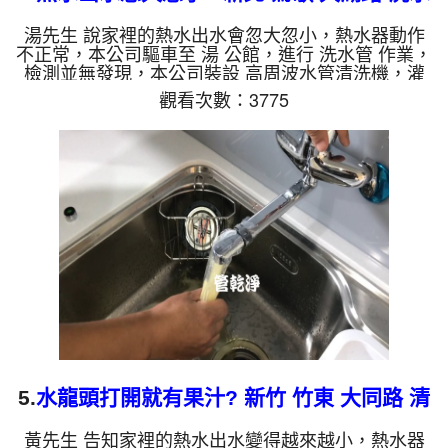
管
湯先生 說家裡的熱水出水會忽大忽小，熱水器動作
不正常，本公司驅車至 湯 公館，進行 洗水管 作業，
檢測並無發現，本公司裝設 高周波水管清洗機，灌
入 檸檬酸 至水管，等了約15分，開啟 水管清洗機 ，
觀看次數：3775
啟動 螺旋波 模式，一洗水管就流出棕色髒水，越洗
顏色就鮮豔，兩個多小時後，熱水出水順暢，熱水器
不會誤動作了。 如是自來水，如水管老化，會產生
鐵鏽跟泥沙堆積，洗出來的水就會是咖啡色，地下水
含有氧化錳，管壁上會結成黑色管垢，洗出來的水會
跟石油一樣黑，有些洗出綠色的水，是因為裡面有銅
的物質，生鏽產生銅...
5.
水龍頭打開就有果汁? 新竹 竹東 大同路 清
洗水管
黃先生 告知家裡的熱水出水變得越來越小，熱水器