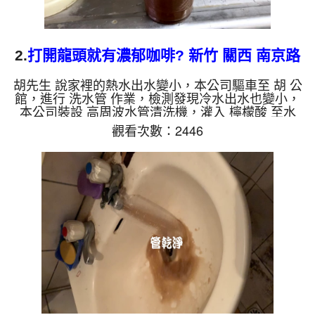
2.
打開龍頭就有濃郁咖啡? 新竹 關西 南京路
清洗水管
胡先生 說家裡的熱水出水變小，本公司驅車至 胡 公
館，進行 洗水管 作業，檢測發現冷水出水也變小，
本公司裝設 高周波水管清洗機，灌入 檸檬酸 至水
管，等了約15分，開啟 水管清洗機 ，啟動 脈衝波 模
觀看次數：2446
式，一洗水管就流出咖啡色髒水，看起來就像是濃郁
咖啡，兩個多小時後，冷熱出水都恢復正常了。 如
是自來水，如水管老化，會產生鐵鏽跟泥沙堆積，洗
出來的水就會是咖啡色，地下水含有氧化錳，管壁上
會結成黑色管垢，洗出來的水會跟石油一樣黑，有些
洗出綠色的水，是因為裡面有銅的物質，生鏽產生銅
綠，如是藍色的水，...