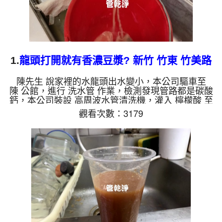
1.
龍頭打開就有香濃豆漿? 新竹 竹東 竹美路
洗水管
陳先生 說家裡的水龍頭出水變小，本公司驅車至
陳 公館，進行 洗水管 作業，檢測發現管路都是碳酸
鈣，本公司裝設 高周波水管清洗機，灌入 檸檬酸 至
水管，等了約15分，開啟 水管清洗機 ，啟動 脈衝
觀看次數：3179
波 模式，剛洗水管就流出白色髒水，看起來就像是
香濃豆漿，兩個多小時後，出水都恢復正常了。 如
是自來水，如水管老化，會產生鐵鏽跟泥沙堆積，洗
出來的水就會是咖啡色，地下水含有氧化錳，管壁上
會結成黑色管垢，洗出來的水會跟石油一樣黑，有些
洗出綠色的水，是因為裡面有銅的物質，生鏽產生銅
綠，如是藍色的水，是因...