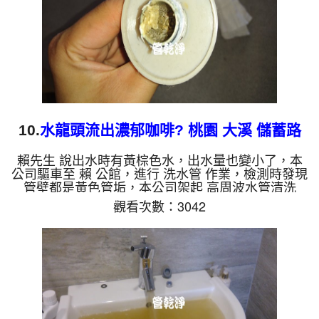
色的水，是因為裡面...
10.
水龍頭流出濃郁咖啡? 桃園 大溪 儲蓄路
洗水管
賴先生 說出水時有黃棕色水，出水量也變小了，本
公司驅車至 賴 公館，進行 洗水管 作業，檢測時發現
管壁都是黃色管垢，本公司架起 高周波水管清洗
機，灌入 檸檬酸 至水管，等了約15分，開啟 水管清
觀看次數：3042
洗機 ，啟動 螺旋波 模式，一洗水管就洗出髒水，顏
色越洗越髒，最後變成了棕色，看起來跟濃郁咖啡一
樣，兩個多小時後，出水恢復正常了。 如是自來
水，如水管老化，會產生鐵鏽跟泥沙堆積，洗出來的
水就會是咖啡色，地下水含有氧化錳，管壁上會結成
黑色管垢，洗出來的水會跟石油一樣黑，有些洗出綠
色的水，是因為裡面有銅...