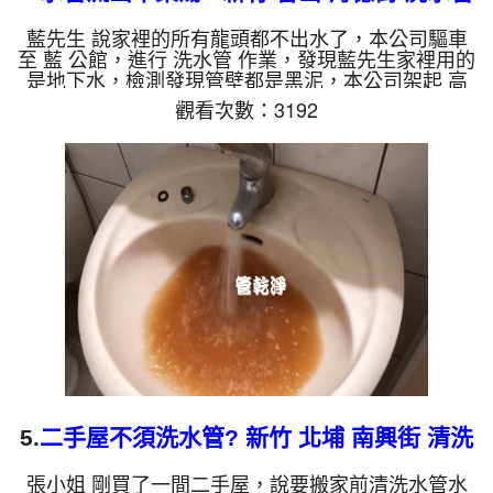
藍先生 說家裡的所有龍頭都不出水了，本公司驅車
至 藍 公館，進行 洗水管 作業，發現藍先生家裡用的
是地下水，檢測發現管壁都是黑泥，本公司架起 高
周波水管清洗機，灌入 檸檬酸 至水管，等了約15
觀看次數：3192
分，開啟 水管清洗機 ，啟動 螺旋波 模式，一洗水管
就洗出黑水，顏色越洗越紅，看起來跟中藥湯一樣，
過程中多次堵住，改用特殊工法，四個多小時後，出
水變乾淨出水量恢復了。 如是自來水，如水管老
化，會產生鐵鏽跟泥沙堆積，洗出來的水就會是咖啡
色，地下水含有氧化錳，管壁上會結成黑色管垢，洗
出來的水會跟石油一樣黑...
5.
二手屋不須洗水管? 新竹 北埔 南興街 清洗
水管
張小姐 剛買了一間二手屋，說要搬家前清洗水管水