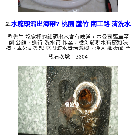
2.
水龍頭流出海帶? 桃園 蘆竹 南工路 清洗水
管
劉先生 說家裡的龍頭出水會有味道，本公司驅車至
劉 公館，進行 洗水管 作業，檢測發現水有藻類味
道，本公司架起 高周波水管清洗機，灌入 檸檬酸 至
水管，等了約15分，開啟 水管清洗機 ，啟動 螺旋
觀看次數：3304
波 模式，一洗水管就洗出髒水，顏色越洗越髒，還
流出一片片黑色物體，看起來像是海帶一樣，兩個多
小時後，出水變乾淨無味道出水量變大了。 如是自
來水，如水管老化，會產生鐵鏽跟泥沙堆積，洗出來
的水就會是咖啡色，地下水含有氧化錳，管壁上會結
成黑色管垢，洗出來的水會跟石油一樣黑，有些洗出
綠色的水，是因為裡面有...