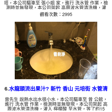
塔，本公司驅車至 張小姐 家，進行 洗水管 作業，檢
測時並無發現，本公司架起 高周波水管清洗機，灌
入 檸檬酸 至水管，等了約15分，開啟 水管清洗機 ，
觀看次數：2995
啟動 螺旋波 模式，一洗水管就洗出髒水，顏色越洗
越誇張，看起來跟胡蘿蔔汁一樣，三個多小時後，水
管水塔清洗乾淨出水量也變大了。 如是自來水，如
水管老化，會產生鐵鏽跟泥沙堆積，洗出來的水就會
是咖啡色，地下水含有氧化錳，管壁上會結成黑色管
垢，洗出來的水會跟石油一樣黑，有些洗出綠色的
水，是因為裡面有銅的...
6.
水龍頭流出果汁? 新竹 香山 元培街 水管清
洗
曾先生 說熱水出水很小水，本公司驅車至 曾 公館，
進行 洗水管 作業，檢測時並無發現，本公司架起 高
周波水管清洗機，灌入 檸檬酸 至水管，等了約15