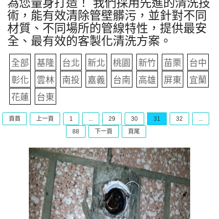
為您量身打造！ 我們採用先進的清洗技
術，能有效清除管壁髒污，並針對不同
材質、不同場所的管線特性，提供最安
全、最有效的客製化清洗方案。
全部
基隆
台北
新北
桃園
新竹
苗栗
台中
彰化
雲林
南投
嘉義
台南
高雄
屏東
宜蘭
花蓮
台東
頁首
上一頁
1
...
29
30
31
32
...
88
下一頁
頁尾