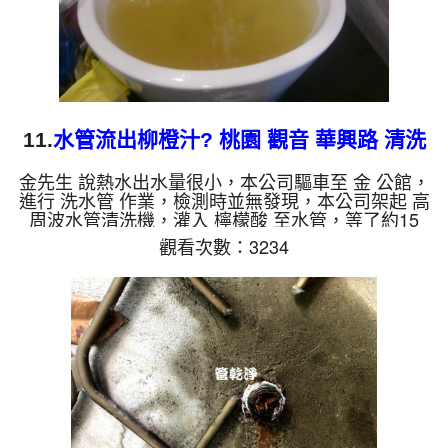
11.
水管流出柳橙汁? 桃園 觀音 華興路 清洗
水管
金先生 說熱水出水量很小，本公司驅車至 金 公館，
進行 洗水管 作業，檢測時並無發現，本公司架起 高
周波水管清洗機，灌入 檸檬酸 至水管，等了約15
分，開啟 水管清洗機 ，啟動 螺旋波 模式，一洗水管
觀看次數：3234
就流出髒水，源源不絕，顏色越洗越髒，最後變成了
黃色，看起來跟柳橙汁一樣，兩個多小時後，出水量
恢復正常了。 如是自來水，如水管老化，會產生鐵
鏽跟泥沙堆積，洗出來的水就會是咖啡色，地下水含
有氧化錳，管壁上會結成黑色管垢，洗出來的水會跟
石油一樣黑，有些洗出綠色的水，是因為裡面有銅的
物質，生鏽產生銅綠...