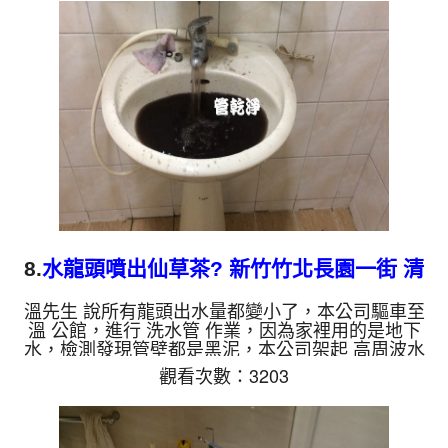
髒，看起來跟中藥湯沒兩樣，兩個多小時後，出水變
乾淨出水量也變大了。 如是自來水，如水管老化，
會產生鐵鏽跟泥沙堆積，洗出來的水就會是咖啡色，
地下水含有氧化錳，管壁上會結成黑色管垢，洗出來
的水會跟石油一樣黑，有些洗出綠色的水，是因為裡
面有銅的物質，生鏽...
8.
水龍頭噴出仙草茶? 新竹竹北長園一街 清
洗水管
溫先生 說所有龍頭出水量都變小了，本公司驅車至
溫 公館，進行 洗水管 作業，因為家裡用的是地下
水，檢測發現管壁都是黑泥，本公司架起 高周波水
管清洗機，灌入 檸檬酸 至水管，等了約15分，開啟
觀看次數：3203
水管清洗機 ，啟動 螺旋波 模式，一洗水管就洗出髒
水，顏色越洗越髒，看起來跟仙草茶，過程中多次堵
住，改用特殊工法，三個多小時後，出水量恢復了。
如是自來水，如水管老化，會產生鐵鏽跟泥沙堆積，