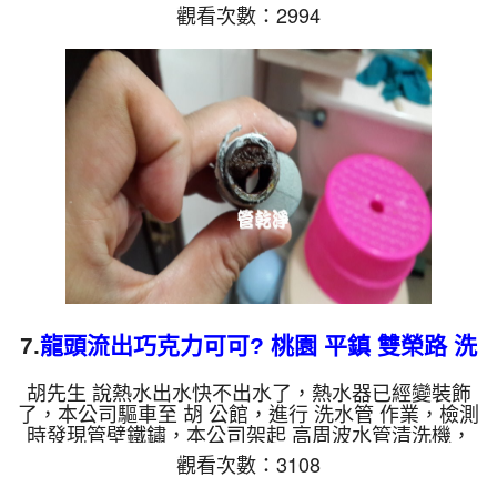
分，開啟 水管清洗機 ，啟動 螺旋波 模式，一洗水管
觀看次數：2994
就洗出黃水，看起來跟果汁一樣，兩個多小時後，管
路洗乾淨出水量恢復了。 如是自來水，如水管老
化，會產生鐵鏽跟泥沙堆積，洗出來的水就會是咖啡
色，地下水含有氧化錳，管壁上會結成黑色管垢，洗
出來的水會跟石油一樣黑，有些洗出綠色的水，是因
為裡面有銅的物質，生鏽產生銅綠，如是藍色的水，
是因為水龍頭合金的養...
7.
龍頭流出巧克力可可? 桃園 平鎮 雙榮路 洗
水管
胡先生 說熱水出水快不出水了，熱水器已經變裝飾
了，本公司驅車至 胡 公館，進行 洗水管 作業，檢測
時發現管壁鐵鏽，本公司架起 高周波水管清洗機，
灌入 檸檬酸 至水管，等了約15分，開啟 水管清洗機
觀看次數：3108
，啟動 螺旋波 模式，一洗水管就洗出，顏色越洗越