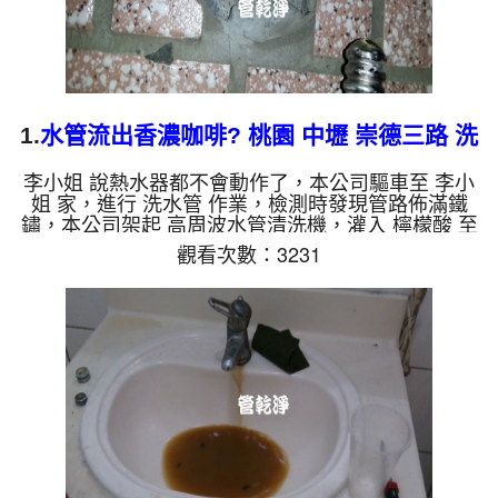
1.
水管流出香濃咖啡? 桃園 中壢 崇德三路 洗
水管
李小姐 說熱水器都不會動作了，本公司驅車至 李小
姐 家，進行 洗水管 作業，檢測時發現管路佈滿鐵
鏽，本公司架起 高周波水管清洗機，灌入 檸檬酸 至
水管，等了約15分，開啟 水管清洗機 ，啟動 螺旋
觀看次數：3231
波 模式，一洗水管就洗出棕色鏽水，越洗顏色越
濃，看起來跟香濃咖啡一樣，兩個多小時後，水管清
洗乾淨出水量恢復了。 如是自來水，如水管老化，
會產生鐵鏽跟泥沙堆積，洗出來的水就會是咖啡色，
地下水含有氧化錳，管壁上會結成黑色管垢，洗出來
的水會跟石油一樣黑，有些洗出綠色的水，是因為裡
面有銅的物質，生鏽產生銅...