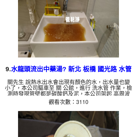
洗出來的水就會是咖啡色，地下水含有氧化錳，管壁
上會結成黑色管垢，洗出來的水會跟石油一樣黑，有
些洗出綠色的水，是...
9.
水龍頭流出中藥湯? 新北 板橋 國光路 水管
清洗
關先生 說熱水出水會出現有顏色的水，出水量也變
小了，本公司驅車至 關 公館，進行 洗水管 作業，檢
測時發現管壁都是碳酸鈣及泥，本公司架起 高周波
水管清洗機，灌入 檸檬酸 至水管，等了約15分，開
觀看次數：3110
啟 水管清洗機 ，啟動 螺旋波 模式，一洗水管就洗出
泥水，顏色越洗越髒，看起來跟中藥湯沒兩樣，兩個
多小時後，出水變乾淨出水量也變大了。 如是自來
水，如水管老化，會產生鐵鏽跟泥沙堆積，洗出來的
水就會是咖啡色，地下水含有氧化錳，管壁上會結成
黑色管垢，洗出來的水會跟石油一樣黑，有些洗出綠