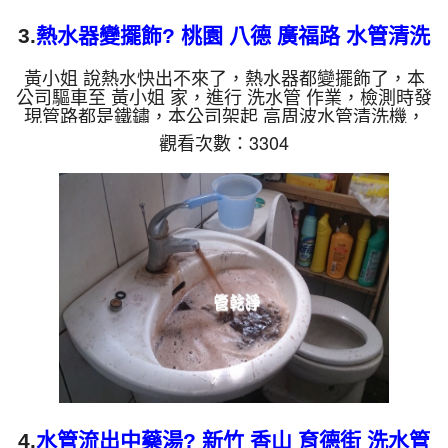
3.
熱水器變擺飾? 桃園 八德 廣福路 水管清洗
黃小姐 說熱水快出不來了，熱水器都變擺飾了，本
公司驅車至 黃小姐 家，進行 洗水管 作業，檢測時發
現管路都是鐵鏽，本公司架起 高周波水管清洗機，
灌入 檸檬酸 至水管，等了約15分，開啟 水管清洗機
觀看次數：3304
，啟動 螺旋波 模式，一洗水管就洗出棕色鏽水，越
來就越嚴重，兩個多小時後，水管管路清洗乾淨出水
量恢復了。 如是自來水，如水管老化，會產生鐵鏽
跟泥沙堆積，洗出來的水就會是咖啡色，地下水含有
氧化錳，管壁上會結成黑色管垢，洗出來的水會跟石
油一樣黑，有些洗出綠色的水，是因為裡面有銅的物
質，生鏽產生銅綠，...
4.
水管流出中藥湯? 新竹 香山 育德街 洗水管