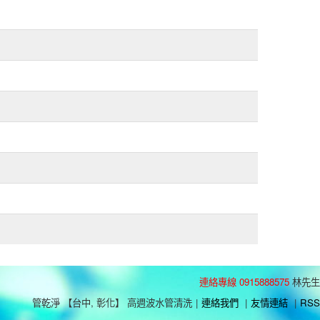
連絡專線 0915888575
林先生
管乾淨 【台中, 彰化】 高週波水管清洗
|
連絡我們
|
友情連結
|
RSS