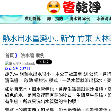
費用計算
線上預約
洗水管 案例
水管清
熱水出水量變小.. 新竹 竹東 大
首頁
》
洗水管 案例
觀看次數：3714
胡先生 說熱水出水很小，本公司驅車至 胡 公館，進行
清洗機 ，啟動 螺旋波 模式，一洗水管就流出髒水
如是自來水，如水管老化，會產生鐵鏽跟泥沙堆積，
綠色的水，是因為裡面有銅的物質，生鏽產生銅綠，
有生鏽，所以只洗出水管壁的生物膜。
管壁上的髒東西，如是靠一般水壓流動，很難清乾淨。 