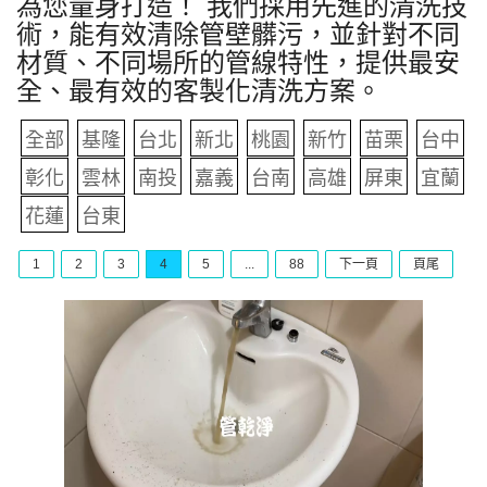
為您量身打造！ 我們採用先進的清洗技
術，能有效清除管壁髒污，並針對不同
材質、不同場所的管線特性，提供最安
全、最有效的客製化清洗方案。
全部
基隆
台北
新北
桃園
新竹
苗栗
台中
彰化
雲林
南投
嘉義
台南
高雄
屏東
宜蘭
花蓮
台東
1
2
3
4
5
...
88
下一頁
頁尾