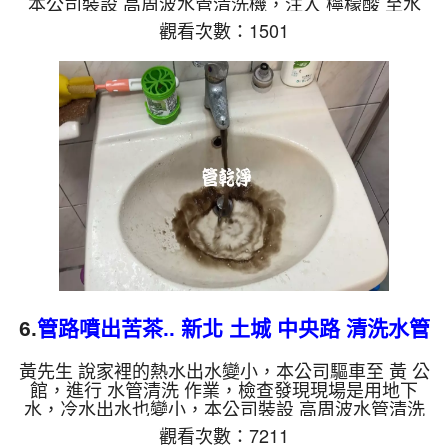
本公司裝設 高周波水管清洗機，注入 檸檬酸 至水
管，等了約15分，開啟 水管清洗機 ，啟動 螺旋波 模
觀看次數：1501
式，一洗水管就流出黃水，一下變成綠色，看起來就
像蔬果汁，兩個多小時後，出水變乾淨熱水出水也沒
味道了。 如是自來水，如水管老化，會產生鐵鏽跟
泥沙堆積，洗出來的水就會是咖啡色，地下水含有氧
化錳，管壁上會結成黑色管垢，洗出來的水會跟石油
一樣黑，有些洗出綠色的水，是因為裡面有銅的物
質，生鏽產生銅綠，如...
6.
管路噴出苦茶.. 新北 土城 中央路 清洗水管
黃先生 說家裡的熱水出水變小，本公司驅車至 黃 公
館，進行 水管清洗 作業，檢查發現現場是用地下
水，冷水出水也變小，本公司裝設 高周波水管清洗
機，注入 檸檬酸 至水管，等了約15分，開啟 水管清
觀看次數：7211
洗機 ，啟動 螺旋波 模式，一洗水管就流出黑水，看