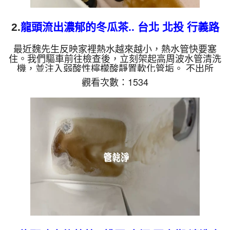
2.
龍頭流出濃郁的冬瓜茶.. 台北 北投 行義路
水管清洗
最近魏先生反映家裡熱水越來越小，熱水管快要塞
住。我們驅車前往檢查後，立刻架起高周波水管清洗
機，並注入弱酸性檸檬酸靜置軟化管垢。 不出所
料，螺旋波模式一啟動，原本透明的水瞬間變成濃郁
觀看次數：1534
的「冬瓜茶」！這就是長年累積在管壁的泥沙與鐵
鏽。經過兩個多小時的奮戰，水流終於從汙濁轉為清
澈，熱水也恢復了往日的出水量。 為什麼水管需要
定期「大掃除」？ 管壁髒汙靠一般水壓難以清除，
不同的水質也會產生不同的「色彩反應」： 咖啡色
（鐵鏽/泥沙）： 常見於自來水管線老化。 石油黑
（氧...