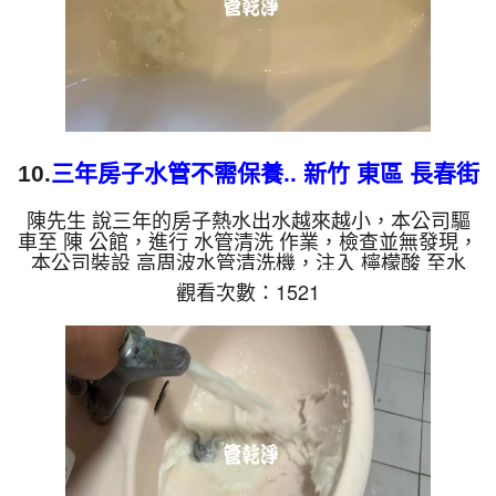
10.
三年房子水管不需保養.. 新竹 東區 長春街
洗水管
陳先生 說三年的房子熱水出水越來越小，本公司驅
車至 陳 公館，進行 水管清洗 作業，檢查並無發現，
本公司裝設 高周波水管清洗機，注入 檸檬酸 至水
管，等了約15分，開啟 水管清洗機 ，啟動 螺旋波 模
觀看次數：1521
式，一洗水管就流出泡沫髒水，髒水源源不絕，兩個
多小時後，出水量恢復了。 如是自來水，如水管老
化，會產生鐵鏽跟泥沙堆積，洗出來的水就會是咖啡
色，地下水含有氧化錳，管壁上會結成黑色管垢，洗
出來的水會跟石油一樣黑，有些洗出綠色的水，是因
為裡面有銅的物質，生鏽產生銅綠，如是藍色的水，
是因為水龍頭合金的...