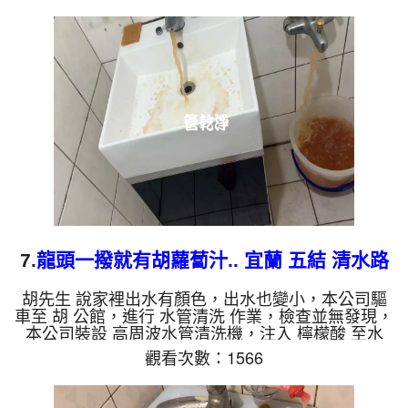
起來就像苦茶，四個多小時後，出水變乾淨熱水出水
量也恢復了。 如是自來水，如水管老化，會產生鐵
鏽跟泥沙堆積，洗出來的水就會是咖啡色，地下水含
有氧化錳，管壁上會結成黑色管垢，洗出來的水會跟
石油一樣黑，有些洗出綠色的水，是因為裡面有銅的
物質，生鏽產生銅綠，...
7.
龍頭一撥就有胡蘿蔔汁.. 宜蘭 五結 清水路
洗水管
胡先生 說家裡出水有顏色，出水也變小，本公司驅
車至 胡 公館，進行 水管清洗 作業，檢查並無發現，
本公司裝設 高周波水管清洗機，注入 檸檬酸 至水
管，等了約15分，開啟 水管清洗機 ，啟動 螺旋波 模
觀看次數：1566
式，一洗水管就流出鐵鏽水，看起來像是胡蘿蔔汁，
兩個多小時後，出水變乾淨出水量也變大了。 如是
自來水，如水管老化，會產生鐵鏽跟泥沙堆積，洗出