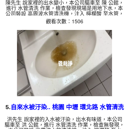
陳先生 說家裡的出水變小，本公司驅車至 陳 公館，
進行 水管清洗 作業，檢查發現現場是用地下水，本
公司裝設 高周波水管清洗機，注入 檸檬酸 至水管，
等了約15分，開啟 水管清洗機 ，啟動 螺旋波 模式，
觀看次數：1506
一洗水管就流出黑水，一下變成棕色綠色，看起來就
像彩虹水，四個多小時後，出水變乾淨熱水出水也恢
復了。 如是自來水，如水管老化，會產生鐵鏽跟泥
沙堆積，洗出來的水就會是咖啡色，地下水含有氧化
錳，管壁上會結成黑色管垢，洗出來的水會跟石油一
樣黑，有些洗出綠色的水，是因為裡面有銅的物質，
生鏽產生銅綠，如...
5.
自來水被汙染.. 桃園 中壢 環北路 水管清洗
洪先生 說家裡的入水被汙染，出水有味道，本公司
驅車至 洪 公館，進行 水管清洗 作業，檢查無發現，