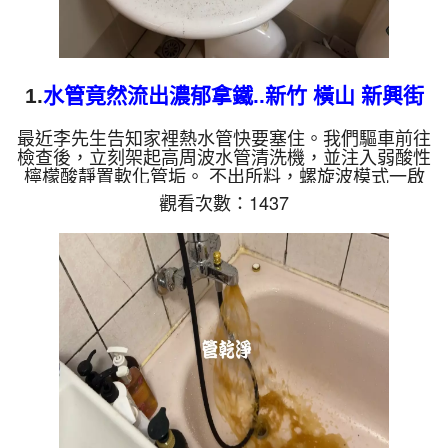
1.
水管竟然流出濃郁拿鐵..新竹 橫山 新興街
洗水管
最近李先生告知家裡熱水管快要塞住。我們驅車前往
檢查後，立刻架起高周波水管清洗機，並注入弱酸性
檸檬酸靜置軟化管垢。 不出所料，螺旋波模式一啟
動，泥水瞬間變成濃郁的「拿鐵」！這就是長年累積
觀看次數：1437
在管壁的泥沙與鐵鏽。經過兩個多小時的奮戰，水流
終於從汙濁轉為清澈，熱水也恢復了往日的出水量。
為什麼水管需要定期「大掃除」？ 管壁髒汙靠一般
水壓難以清除，不同的水質也會產生不同的「色彩反
應」： 咖啡色（鐵鏽/泥沙）： 常見於自來水管線老
化。 石油黑（氧化錳）： 抽取地下水常見的黑色管
垢...