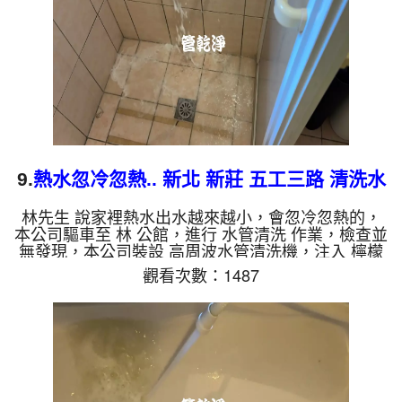
一樣黑，有些洗出綠色的水，是因為裡面有銅的物
質，生鏽產生銅綠，如...
9.
熱水忽冷忽熱.. 新北 新莊 五工三路 清洗水
管
林先生 說家裡熱水出水越來越小，會忽冷忽熱的，
本公司驅車至 林 公館，進行 水管清洗 作業，檢查並
無發現，本公司裝設 高周波水管清洗機，注入 檸檬
酸 至水管，等了約15分，開啟 水管清洗機 ，啟動 螺
觀看次數：1487
旋波 模式，一洗水管就流出泡沫水，源源不絕，兩
個多小時後，熱水出水量恢復了。 如是自來水，如
水管老化，會產生鐵鏽跟泥沙堆積，洗出來的水就會
是咖啡色，地下水含有氧化錳，管壁上會結成黑色管
垢，洗出來的水會跟石油一樣黑，有些洗出綠色的
水，是因為裡面有銅的物質，生鏽產生銅綠，如是藍
色的水，是因為水龍頭...