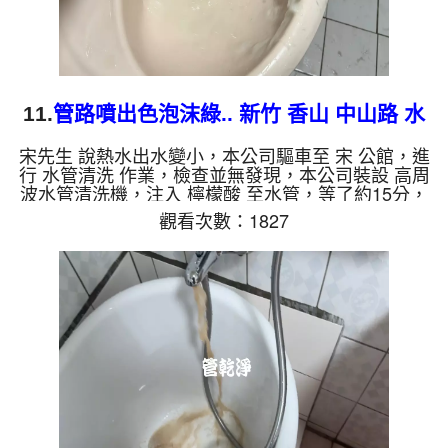
11.
管路噴出色泡沫綠.. 新竹 香山 中山路 水
管清洗
宋先生 說熱水出水變小，本公司驅車至 宋 公館，進
行 水管清洗 作業，檢查並無發現，本公司裝設 高周
波水管清洗機，注入 檸檬酸 至水管，等了約15分，
開啟 水管清洗機 ，啟動 螺旋波 模式，一洗水管就流
觀看次數：1827
出綠色泡沫髒水，看起來就像是泡沫綠查，兩個多小
時後，出水變乾淨出水量也變大了。 如是自來水，
如水管老化，會產生鐵鏽跟泥沙堆積，洗出來的水就
會是咖啡色，地下水含有氧化錳，管壁上會結成黑色
管垢，洗出來的水會跟石油一樣黑，有些洗出綠色的
水，是因為裡面有銅的物質，生鏽產生銅綠，如是藍
色的水，是因為水...