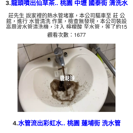
3.
龍頭噴出仙草茶.. 桃園 中壢 國泰街 清洗水
管
莊先生 說家裡的熱水管堵塞，本公司驅車至 莊 公
館，進行 水管清洗 作業，檢查無發現，本公司裝設
高周波水管清洗機，注入 檸檬酸 至水管，等了約15
分，開啟 水管清洗機 ，啟動 螺旋波 模式，一洗水管
觀看次數：1677
就流出泥水，顏色越來越深，看起來就像仙草茶，兩
個多小時後，出水變乾淨熱水出水量也恢復了。 如
是自來水，如水管老化，會產生鐵鏽跟泥沙堆積，洗
出來的水就會是咖啡色，地下水含有氧化錳，管壁上
會結成黑色管垢，洗出來的水會跟石油一樣黑，有些
洗出綠色的水，是因為裡面有銅的物質，生鏽產生銅
綠，如是藍色的水，...
4.
水管流出彩虹水.. 桃園 蓮埔街 洗水管