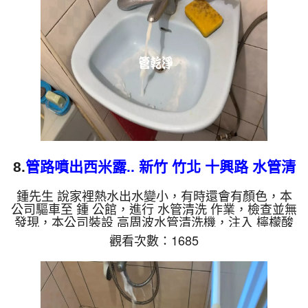
來的水就會是咖啡色，地下水含有氧化錳，管壁上會
結成黑色管垢，洗出來的水會跟石油一樣黑，有些洗
出綠色的水，是因為裡面有銅的物質，生鏽產生銅
綠，如是藍色的水，是...
8.
管路噴出西米露.. 新竹 竹北 十興路 水管清
洗
鍾先生 說家裡熱水出水變小，有時還會有顏色，本
公司驅車至 鍾 公館，進行 水管清洗 作業，檢查並無
發現，本公司裝設 高周波水管清洗機，注入 檸檬酸
至水管，等了約15分，開啟 水管清洗機 ，啟動 螺旋
觀看次數：1685
波 模式，一洗水管就流出泡沫水，忽然變成土色髒
水，還噴出西米露，兩個多小時後，熱水出水量恢復
正常了。 如是自來水，如水管老化，會產生鐵鏽跟
泥沙堆積，洗出來的水就會是咖啡色，地下水含有氧
化錳，管壁上會結成黑色管垢，洗出來的水會跟石油