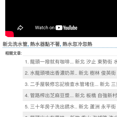
新北洗水管
,
熱水器點不著
,
熱水忽冷忽熱
相關文章:
1. 龍頭一撥就有咖啡... 新北 汐止 東勢街
2. 水龍頭噴出香濃奶茶.. 新北 樹林 俊英街
3. 二手屋裝修忘記檢查水管堵住... 新北 
4. 管路榨出芝麻豆漿... 新北 板橋 自強新
5. 三十年房子洗出銹水.. 新北 蘆洲 永平街